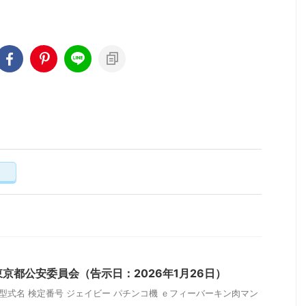
く
京都公安委員会（告示日：2026年1月26日）
 型式名 検定番号 ジェイビー パチンコ機 ｅフィーバーキン肉マン