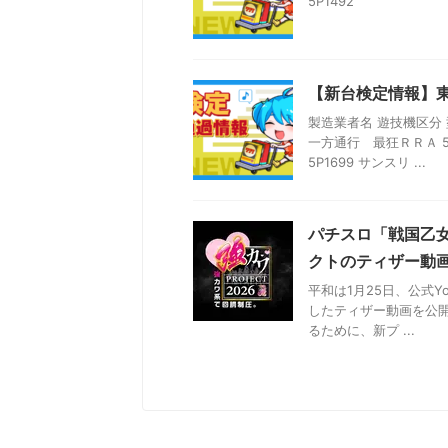
5P1492
【新台検定情報】東
製造業者名 遊技機区分
一方通行 最狂ＲＲＡ 5
5P1699 サンスリ ...
パチスロ「戦国乙
クトのティザー動
平和は1月25日、公式Yo
したティザー動画を公開
るために、新プ ...