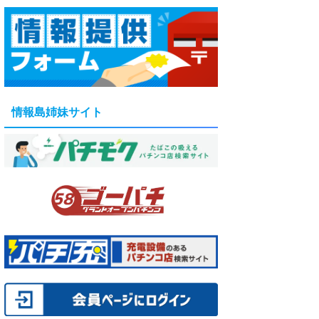
情報島姉妹サイト