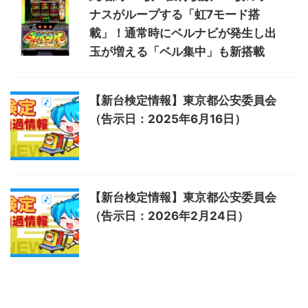
ナスがループする「虹7モード搭
載」！通常時にベルナビが発生し出
玉が増える「ベル集中」も新搭載
【新台検定情報】東京都公安委員会
（告示日：2025年6月16日）
【新台検定情報】東京都公安委員会
（告示日：2026年2月24日）