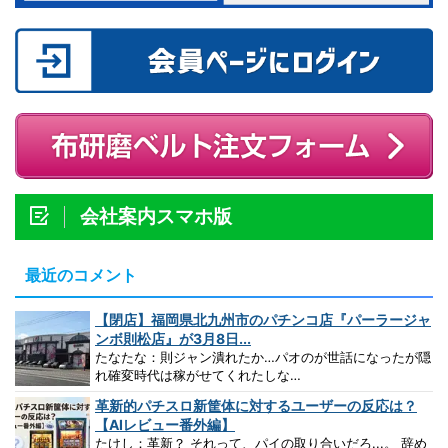
会社案内スマホ版
最近のコメント
【閉店】福岡県北九州市のパチンコ店『パーラージャ
ンボ則松店』が3月8日...
たなたな：則ジャン潰れたか…パオのが世話になったが隠
れ確変時代は稼がせてくれたしな…
革新的パチスロ新筐体に対するユーザーの反応は？
【AIレビュー番外編】
たけし：革新？ それって、パイの取り合いだろ...。 辞め