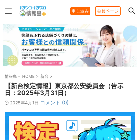
申し込み
会員ページ
情報島＋ HOME
>
新台
>
【新台検定情報】東京都公安委員会（告示
日：2025年3月31日）
コメント (0)
2025年4月1日