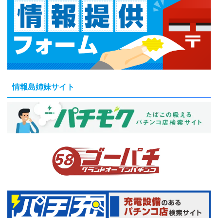
情報島姉妹サイト