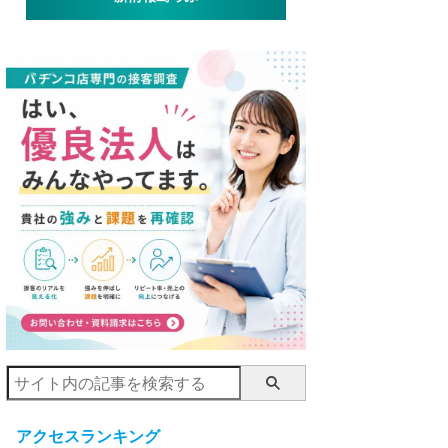
アクセスランキング