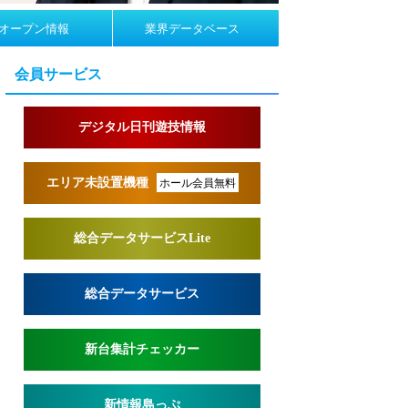
オープン情報
業界データベース
会員サービス
デジタル日刊遊技情報
エリア未設置機種
ホール会員無料
総合データサービスLite
総合データサービス
新台集計チェッカー
新情報島っぷ