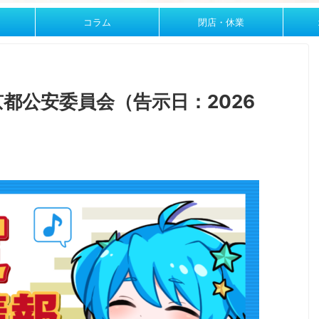
コラム
閉店・休業
都公安委員会（告示日：2026