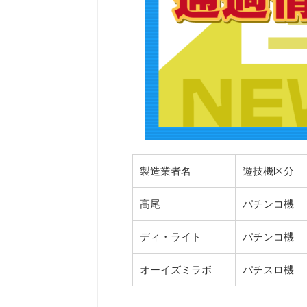
製造業者名
遊技機区分
高尾
パチンコ機
ディ・ライト
パチンコ機
オーイズミラボ
パチスロ機