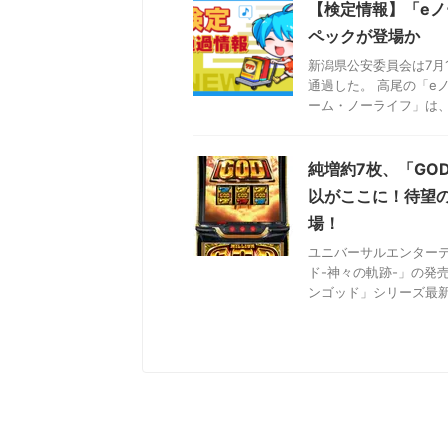
【検定情報】「eノ
ペックが登場か
新潟県公安委員会は7月
通過した。 高尾の「e
ーム・ノーライフ」は、昨年
純増約7枚、「GO
以がここに！待望の
場！
ユニバーサルエンターテ
ド-神々の軌跡-」の発
ンゴッド」シリーズ最新作