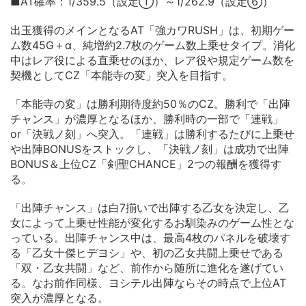
■AT確率：1/359.5（設定①）～1/262.9（設定⑥）
出玉獲得のメインとなるAT「強カワRUSH」は、初期ゲー
ム数45G＋α、純増約2.7枚のゲーム数上乗せタイプ。消化
中はレア役による直乗せのほか、レア役や規定ゲーム数を
契機としてCZ「本能寺の変」突入を目指す。
「本能寺の変」は勝利期待度約50％のCZ。勝利で「出陣
チャンス」が濃厚となるほか、勝利時の一部で「連戦」
or「決戦ノ刻」へ突入。「連戦」は勝利するたびに上乗せ
や出陣BONUSをストックし、「決戦ノ刻」は成功で出陣
BONUS＆上位CZ「剣聖CHANCE」2つの報酬を獲得す
る。
「出陣チャンス」は白7揃いで出陣する乙女を決定し、乙
女によって上乗せ性能が変化するお馴染みのゲーム性とな
っている。出陣チャンス中は、最高4枚のパネルを破壊す
る「乙女十傑ヒデヨシ」や、初の乙女共闘上乗せである
「双・乙女共闘」など、前作から随所に進化を遂げてい
る。なお前作同様、ヨシテル出陣ならその時点で上位AT
突入が濃厚となる。