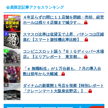
会員限定記事アクセスランキング
４年足らずの間に１１店舗を閉鎖・売却、経営
ホールは残り４店舗まで減少す...
スマスロ比率は低貸玉で上昇、パチンコは圧縮
進む【スマート遊技機比率比較】
コンビニスロット謳う『ＢＩＧディッパー木場
店』【エリアレポート 東京都...
「ｅ 無職転生」が１万台超も、７月の導入台
数は前年から大幅減
ダイナムの新業態１号店を視察【特別レポート
「クレーンマート大阪泉佐野店」】