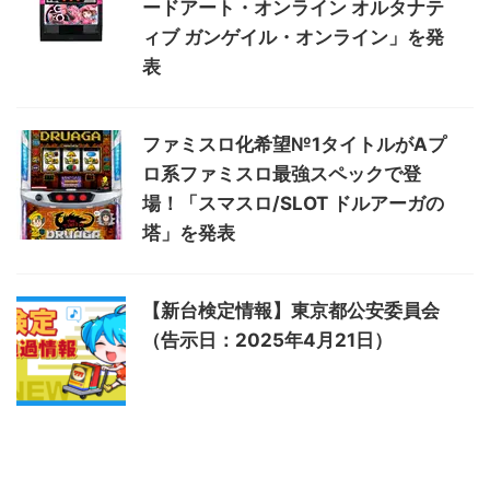
ードアート・オンライン オルタナテ
ィブ ガンゲイル・オンライン」を発
表
ファミスロ化希望№1タイトルがAプ
ロ系ファミスロ最強スペックで登
場！「スマスロ/SLOT ドルアーガの
塔」を発表
【新台検定情報】東京都公安委員会
（告示日：2025年4月21日）