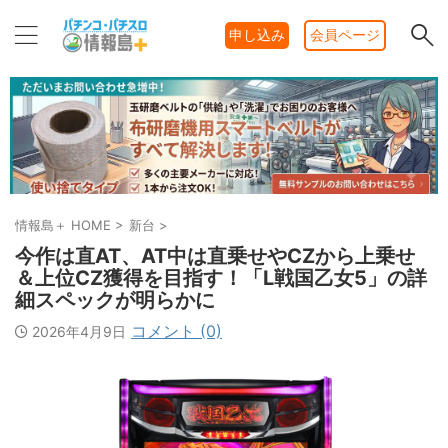
申し込み
会員ページ
情報島＋ HOME
>
新台
>
今作は直AT、AT中は直乗せやCZから上乗せ
＆上位CZ獲得を目指す！「L戦国乙女5」の詳
細スペックが明らかに
コメント (0)
2026年4月9日