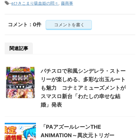
-
eひきこまり吸血姫の悶々
,
藤商事
コメント：0件
コメントを書く
関連記事
パチスロで和風シンデレラ・ストー
リーが楽しめる、多彩な出玉ルート
も魅力 コナミアミューズメントが
スマスロ新台「わたしの幸せな結
婚」発表
「PAアズールレーンTHE
ANIMATION～異次元トリガー