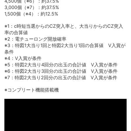
4,500個（※6）：約37.5%
3,000個（※7）：約37.5%
1,500個（※4）：約12.5%
※1：c時短当選からのCZ突入率と、大当りからのCZ突入
率の合算値
※2：電チューロング開放確率
※3：特図1大当り1回と特図2大当り1回の合算値 V入賞が
条件
※4：V入賞が条件
※5：特図2大当り4回分の出玉の合計値 V入賞が条件
※6：特図2大当り3回分の出玉の合計値 V入賞が条件
※7：特図2大当り2回分の出玉の合計値 V入賞が条件
※コンプリート機能搭載機