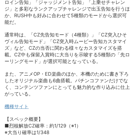
ロイン告知」「ジャッジメント告知」「上乗せチャレン
ジ」と多彩なランクアップチャレンジで出玉告知を行うほ
か、RUSH中も好みに合わせて5種類のモードから選択可
能だ。
通常時は、「CZ先告知モード（4種類）」「CZ突入ひそ
ヴィル告知モード」「CZ突入時ムービー告知カスタマイ
ズ」など、CZの当否に関わる様々なカスタマイズを搭
載。CZ中も保留入賞時に大当りを示唆する5種類の「先ロ
ーリングモード」が選択可能となっている。
また、アニメOP・ED楽曲のほか、本機のために書き下ろ
したオリジナル楽曲も6曲搭載。パチンコファンだけでな
く、コンテンツファンにとっても魅力的な作り込みに仕上
がっている。
機種サイト
【スペック概要】
■烈核解放CZ確率：約1/129（※1）
※大当り確率は1/348