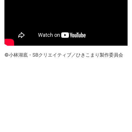
©小林湖底・SBクリエイティブ／ひきこまり製作委員会