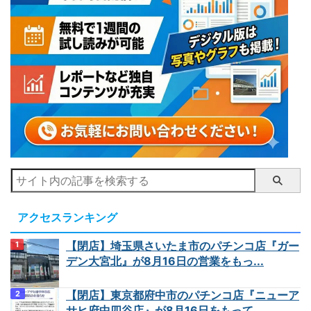
アクセスランキング
【閉店】埼玉県さいたま市のパチンコ店『ガー
デン大宮北』が8月16日の営業をもっ...
【閉店】東京都府中市のパチンコ店『ニューア
サヒ府中四谷店』が8月16日をもって...