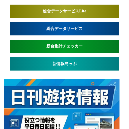
総合データサービスLite
総合データサービス
新台集計チェッカー
新情報島っぷ