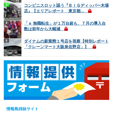
コンビニスロット謳う『ＢＩＧディッパー木場
店』【エリアレポート 東京都...
「ｅ 無職転生」が１万台超も、７月の導入台
数は前年から大幅減
ダイナムの新業態１号店を視察【特別レポート
「クレーンマート大阪泉佐野店」】
情報島姉妹サイト