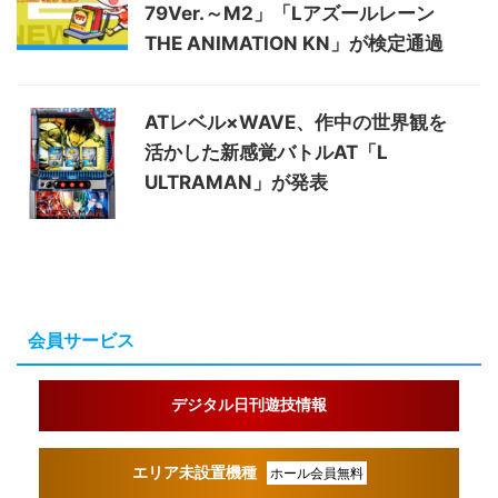
79Ver.～M2」「Lアズールレーン
THE ANIMATION KN」が検定通過
ATレベル×WAVE、作中の世界観を
活かした新感覚バトルAT「L
ULTRAMAN」が発表
会員サービス
デジタル日刊遊技情報
エリア未設置機種
ホール会員無料