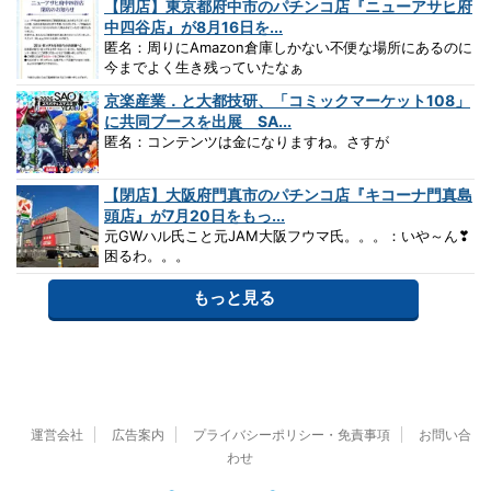
【閉店】東京都府中市のパチンコ店『ニューアサヒ府
中四谷店』が8月16日を...
匿名：周りにAmazon倉庫しかない不便な場所にあるのに
今までよく生き残っていたなぁ
京楽産業．と大都技研、「コミックマーケット108」
に共同ブースを出展 SA...
匿名：コンテンツは金になりますね。さすが
【閉店】大阪府門真市のパチンコ店『キコーナ門真島
頭店』が7月20日をもっ...
元GWハル氏こと元JAM大阪フウマ氏。。。：いや～ん❣
困るわ。。。
もっと見る
運営会社
広告案内
プライバシーポリシー・免責事項
お問い合
わせ