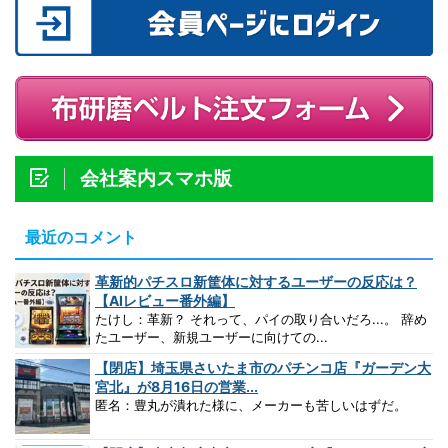
会社案内スマホ版
最近のコメント
革新的パチスロ新筐体に対するユーザーの反応は？
【AIレビュー番外編】
たけし：革新？ それって、パイの取り合いだろ...。 辞め
たユーザー、新規ユーザーに向けての...
【閉店】埼玉県さいたま市のパチンコ店『ガーデン大
宮北』が8月16日の営業...
匿名：豊丸が潰れた様に、メーカーも苦しいはずだ。