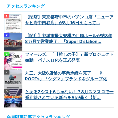
アクセスランキング
【閉店】東京都府中市のパチンコ店『ニューア
サヒ府中四谷店』が8月16日をもって...
【閉店】都城市最大規模の巨艦ホールが約3年
8カ月で営業終了、『Super D'station...
フィールズ、「【推しの子】」新プロジェクト
始動 パチスロ化を正式発表
丸三、大阪6店舗の事業承継を完了 「P-
ROOTs」「シグマ」ブランドをグループ化
とある2やスト6じゃない！？8月スマスロで一
番期待されている新台をAIが暴く【新...
会員限定記事アクセスランキング