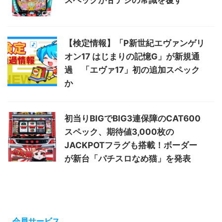
【検定情報】「P新世紀エヴァンゲリ
オン17 はじまりの記憶G」が新規通
過 「エヴァ17」初の追加スペック
か
初当りBIGでBIG3連保障のCAT600
スペック、期待値3,000枚の
JACKPOTフラグも搭載！ボーダー
が新台「パチスロなめ猫」を発表
会員サービス