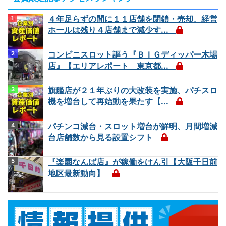
４年足らずの間に１１店舗を閉鎖・売却、経営
ホールは残り４店舗まで減少す...
コンビニスロット謳う『ＢＩＧディッパー木場
店』【エリアレポート 東京都...
旗艦店が２１年ぶりの大改装を実施、パチスロ
機を増台して再始動を果たす【...
パチンコ減台・スロット増台が鮮明、月間増減
台店舗数から見る設置シフト
『楽園なんば店』が稼働をけん引【大阪千日前
地区最新動向】