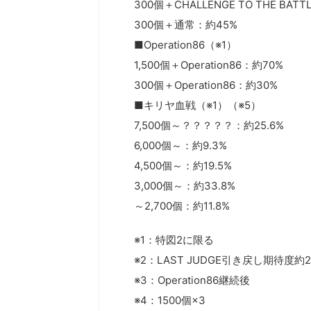
300個＋CHALLENGE TO THE BATT
300個＋通常：約45%
■Operation86（※1）
1,500個＋Operation86：約70%
300個＋Operation86：約30%
■キリヤ血戦（※1）（※5）
7,500個～？？？？？：約25.6%
6,000個～：約9.3%
4,500個～：約19.5%
3,000個～：約33.8%
～2,700個：約11.8%
※1：特図2に限る
※2：LAST JUDGE引き戻し期待度約
※3：Operation86継続後
※4：1500個×3