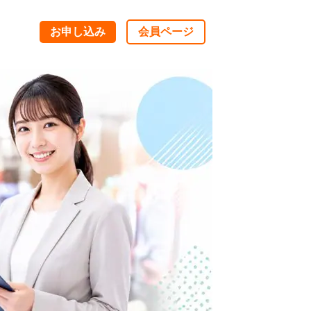
お申し込み
会員ページ