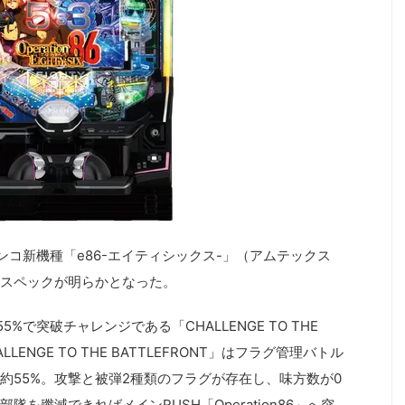
コ新機種「e86-エイティシックス-」（アムテックス
スペックが明らかとなった。
%で突破チャレンジである「CHALLENGE TO THE
LLENGE TO THE BATTLEFRONT」はフラグ管理バトル
約55%。攻撃と被弾2種類のフラグが存在し、味方数が0
を殲滅できればメインRUSH「Operation86」へ突