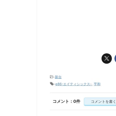
-
新台
-
e86-エイティシックス-
,
平和
コメント：0件
コメントを書