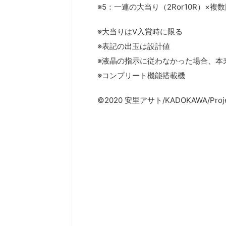
※5：一連の大当り（2Ror10R）×
※大当りはV入賞時に限る
※表記の出玉は設計値
※液晶の指示に従わなかった場合、本
※コンプリート機能搭載機
©2020 安里アサト/KADOKAWA/Proje