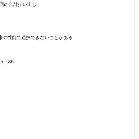
複数回の合計払い出し
来の性能で遊技できないことがある
ct-86