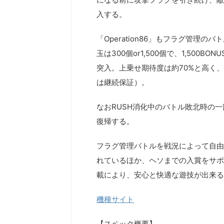
入する。
「Operation86」もフラグ管理
玉は300個or1,500個で、1,500
突入。上乗せ期待度は約70%と高く、
は継続保証）。
なおRUSH消化中のバトル敗北時の一部
復帰する。
フラグ管理バトルを戦況によって自由
れているほか、ヘソまでの入賞をサポ
載により、安心と快適な遊技が出来る
機種サイト
【スペック概要】