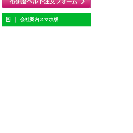
会社案内スマホ版