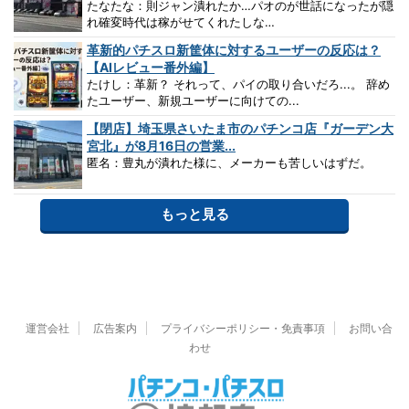
たなたな：則ジャン潰れたか…パオのが世話になったが隠
れ確変時代は稼がせてくれたしな…
革新的パチスロ新筐体に対するユーザーの反応は？
【AIレビュー番外編】
たけし：革新？ それって、パイの取り合いだろ...。 辞め
たユーザー、新規ユーザーに向けての...
【閉店】埼玉県さいたま市のパチンコ店『ガーデン大
宮北』が8月16日の営業...
匿名：豊丸が潰れた様に、メーカーも苦しいはずだ。
もっと見る
運営会社
広告案内
プライバシーポリシー・免責事項
お問い合
わせ