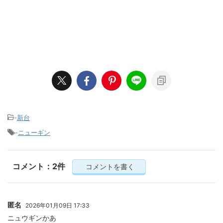
-
新台
-
ニューギン
コメント：2件
コメントを書く
匿名
2026年01月09日 17:33
ニュウギンかあ