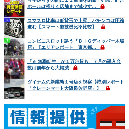
４年足らずの間に１１店舗を閉鎖・売却、経営
ホールは残り４店舗まで減少す...
スマスロ比率は低貸玉で上昇、パチンコは圧縮
進む【スマート遊技機比率比較】
コンビニスロット謳う『ＢＩＧディッパー木場
店』【エリアレポート 東京都...
「ｅ 無職転生」が１万台超も、７月の導入台
数は前年から大幅減
ダイナムの新業態１号店を視察【特別レポート
「クレーンマート大阪泉佐野店」】