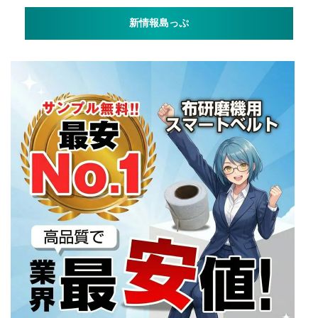
新情報島っぷ