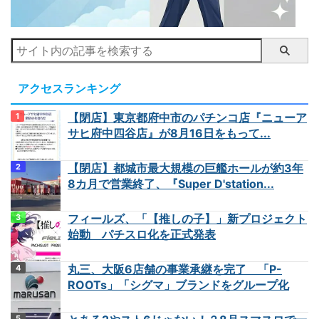
アクセスランキング
【閉店】東京都府中市のパチンコ店『ニューア
サヒ府中四谷店』が8月16日をもって...
【閉店】都城市最大規模の巨艦ホールが約3年
8カ月で営業終了、『Super D'station...
フィールズ、「【推しの子】」新プロジェクト
始動 パチスロ化を正式発表
丸三、大阪6店舗の事業承継を完了 「P-
ROOTs」「シグマ」ブランドをグループ化