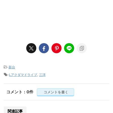
-
新台
-
Lアクダマドライブ
,
三洋
コメント：0件
コメントを書く
関連記事