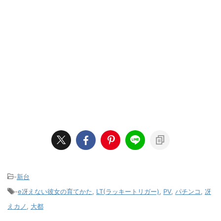
-
新台
-
e冴えない彼女の育てかた
,
LT(ラッキートリガー)
,
PV
,
パチンコ
,
冴
えカノ
,
大都