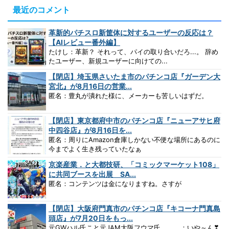
最近のコメント
革新的パチスロ新筐体に対するユーザーの反応は？
【AIレビュー番外編】
たけし：革新？ それって、パイの取り合いだろ...。 辞め
たユーザー、新規ユーザーに向けての...
【閉店】埼玉県さいたま市のパチンコ店『ガーデン大
宮北』が8月16日の営業...
匿名：豊丸が潰れた様に、メーカーも苦しいはずだ。
【閉店】東京都府中市のパチンコ店『ニューアサヒ府
中四谷店』が8月16日を...
匿名：周りにAmazon倉庫しかない不便な場所にあるのに
今までよく生き残っていたなぁ
京楽産業．と大都技研、「コミックマーケット108」
に共同ブースを出展 SA...
匿名：コンテンツは金になりますね。さすが
【閉店】大阪府門真市のパチンコ店『キコーナ門真島
頭店』が7月20日をもっ...
元GWハル氏こと元JAM大阪フウマ氏。。。：いや～ん❣