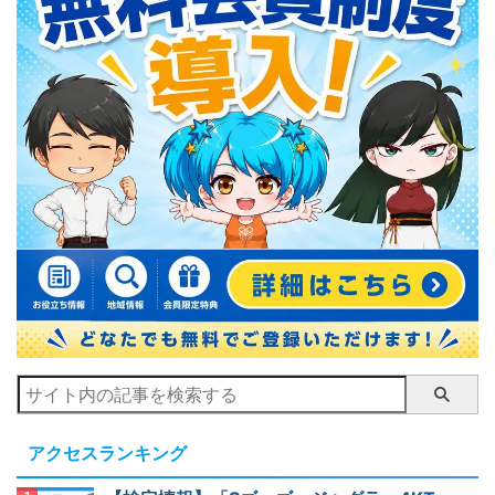
アクセスランキング