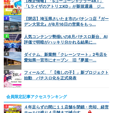
【検定情報】「Sゴーゴージャグラー4KT」
「LライザのアトリエKD」が新規通過 ジ...
【閉店】埼玉県さいたま市のパチンコ店『ガー
デン大宮北』が8月16日の営業をもっ...
人気コンテンツ勢揃いの8月パチスロ新台、AI
評価で明暗がハッキリ分かれる結果に...
ダイナム、新業態「クレーンマート」2号店を
愛知県一宮市にオープン 旧『夢屋一...
フィールズ、「【推しの子】」新プロジェクト
始動 パチスロ化を正式発表
会員限定記事アクセスランキング
４年足らずの間に１１店舗を閉鎖・売却、経営
ホールは残り４店舗まで減少す...