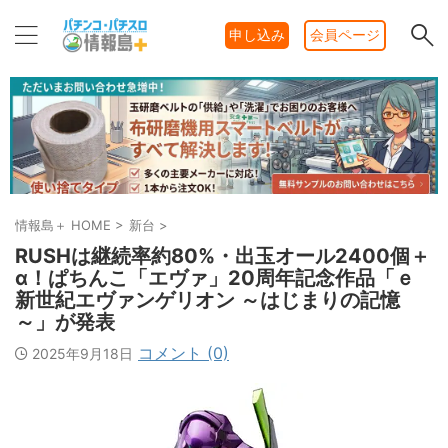
申し込み
会員ページ
情報島＋ HOME
>
新台
>
RUSHは継続率約80%・出玉オール2400個＋
α！ぱちんこ「エヴァ」20周年記念作品「ｅ
新世紀エヴァンゲリオン ～はじまりの記憶
～」が発表
コメント (0)
2025年9月18日