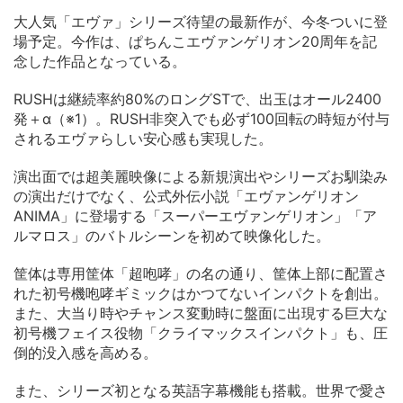
大人気「エヴァ」シリーズ待望の最新作が、今冬ついに登
場予定。今作は、ぱちんこエヴァンゲリオン20周年を記
念した作品となっている。
RUSHは継続率約80%のロングSTで、出玉はオール2400
発＋α（※1）。RUSH非突入でも必ず100回転の時短が付与
されるエヴァらしい安心感も実現した。
演出面では超美麗映像による新規演出やシリーズお馴染み
の演出だけでなく、公式外伝小説「エヴァンゲリオン
ANIMA」に登場する「スーパーエヴァンゲリオン」「ア
ルマロス」のバトルシーンを初めて映像化した。
筐体は専用筐体「超咆哮」の名の通り、筐体上部に配置さ
れた初号機咆哮ギミックはかつてないインパクトを創出。
また、大当り時やチャンス変動時に盤面に出現する巨大な
初号機フェイス役物「クライマックスインパクト」も、圧
倒的没入感を高める。
また、シリーズ初となる英語字幕機能も搭載。世界で愛さ