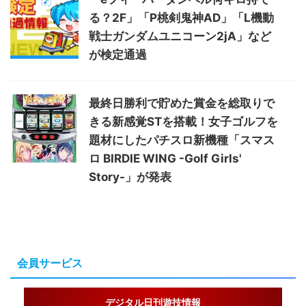
る？2F」「P桃剣鬼神AD」「L機動
戦士ガンダムユニコーン2jA」など
が検定通過
最終日勝利で貯めた賞金を総取りで
きる新感覚STを搭載！女子ゴルフを
題材にしたパチスロ新機種「スマス
ロ BIRDIE WING -Golf Girls'
Story-」が発表
会員サービス
デジタル日刊遊技情報