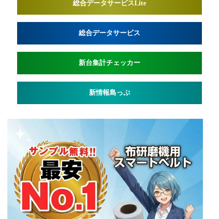
総合データサービスLite
総合データサービス
新台集計チェッカー
新情報島っぷ