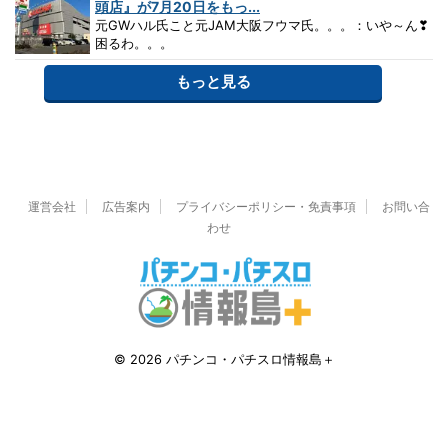
頭店』が7月20日をもっ...
元GWハル氏こと元JAM大阪フウマ氏。。。：いや～ん❣
困るわ。。。
もっと見る
運営会社
広告案内
プライバシーポリシー・免責事項
お問い合
わせ
© 2026 パチンコ・パチスロ情報島＋