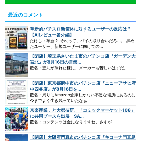
最近のコメント
革新的パチスロ新筐体に対するユーザーの反応は？
【AIレビュー番外編】
たけし：革新？ それって、パイの取り合いだろ...。 辞め
たユーザー、新規ユーザーに向けての...
【閉店】埼玉県さいたま市のパチンコ店『ガーデン大
宮北』が8月16日の営業...
匿名：豊丸が潰れた様に、メーカーも苦しいはずだ。
【閉店】東京都府中市のパチンコ店『ニューアサヒ府
中四谷店』が8月16日を...
匿名：周りにAmazon倉庫しかない不便な場所にあるのに
今までよく生き残っていたなぁ
京楽産業．と大都技研、「コミックマーケット108」
に共同ブースを出展 SA...
匿名：コンテンツは金になりますね。さすが
【閉店】大阪府門真市のパチンコ店『キコーナ門真島