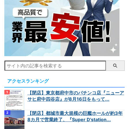
アクセスランキング
【閉店】東京都府中市のパチンコ店『ニューア
サヒ府中四谷店』が8月16日をもって...
【閉店】都城市最大規模の巨艦ホールが約3年
8カ月で営業終了、『Super D'station...