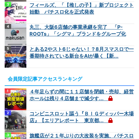
フィールズ、「【推しの子】」新プロジェクト
始動 パチスロ化を正式発表
丸三、大阪6店舗の事業承継を完了 「P-
ROOTs」「シグマ」ブランドをグループ化
とある2やスト6じゃない！？8月スマスロで一
番期待されている新台をAIが暴く【新...
会員限定記事アクセスランキング
４年足らずの間に１１店舗を閉鎖・売却、経営
ホールは残り４店舗まで減少す...
コンビニスロット謳う『ＢＩＧディッパー木場
店』【エリアレポート 東京都...
旗艦店が２１年ぶりの大改装を実施、パチスロ