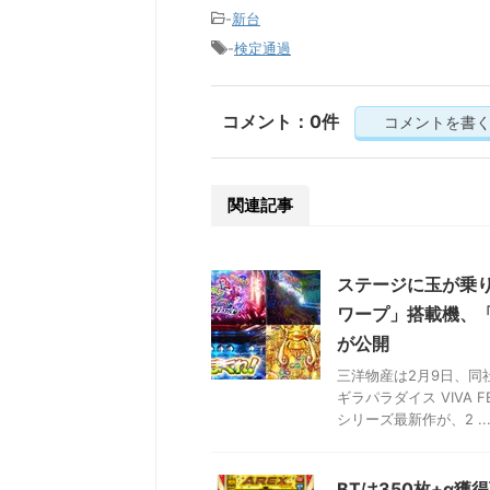
-
新台
-
検定通過
コメント：0件
コメントを書
関連記事
ステージに玉が乗
ワープ」搭載機、「e
が公開
三洋物産は2月9日、同
ギラパラダイス VIVA
シリーズ最新作が、2 ..
BTは350枚+α獲