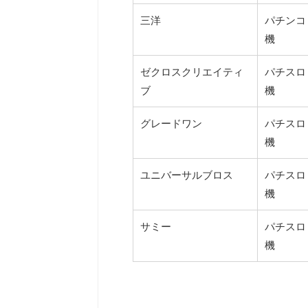
三洋
パチンコ
機
ゼクロスクリエイティ
パチスロ
ブ
機
グレードワン
パチスロ
機
ユニバーサルブロス
パチスロ
機
サミー
パチスロ
機