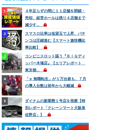
４年足らずの間に１１店舗を閉鎖・
売却、経営ホールは残り４店舗まで
減少す...
スマスロ比率は低貸玉で上昇、パチ
ンコは圧縮進む【スマート遊技機比
率比較】
コンビニスロット謳う『ＢＩＧディ
ッパー木場店』【エリアレポート
東京都...
「ｅ 無職転生」が１万台超も、７月
の導入台数は前年から大幅減
ダイナムの新業態１号店を視察【特
別レポート「クレーンマート大阪泉
佐野店」】