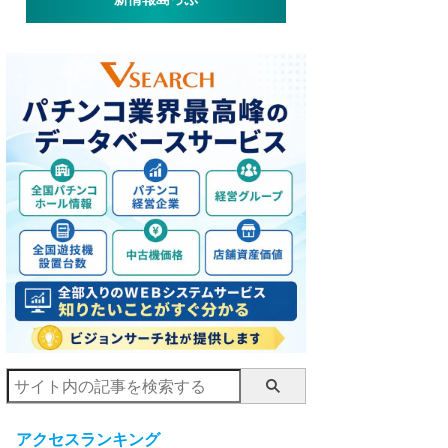
アクセスランキング