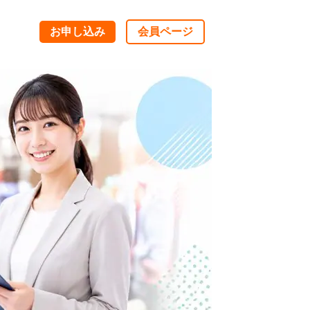
お申し込み
会員ページ