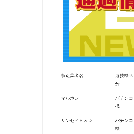
製造業者名
遊技機区
分
マルホン
パチンコ
機
サンセイＲ＆Ｄ
パチンコ
機