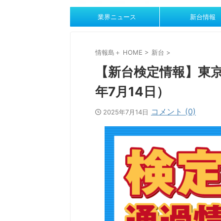
業界ニュース
新台情報
情報島＋ HOME
>
新台
>
【新台検定情報】東京
年7月14日）
コメント (0)
2025年7月14日