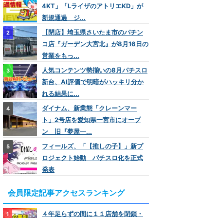
4KT」「LライザのアトリエKD」が
新規通過 ジ...
【閉店】埼玉県さいたま市のパチン
コ店『ガーデン大宮北』が8月16日の
営業をもっ...
人気コンテンツ勢揃いの8月パチスロ
新台、AI評価で明暗がハッキリ分か
れる結果に...
ダイナム、新業態「クレーンマー
ト」2号店を愛知県一宮市にオープ
ン 旧『夢屋一...
フィールズ、「【推しの子】」新プ
ロジェクト始動 パチスロ化を正式
発表
会員限定記事アクセスランキング
４年足らずの間に１１店舗を閉鎖・