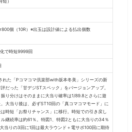
＋時短）
or800個（10R）※出玉は設計値による払出個数
化で時短9999回
日
売された「Pコマコマ倶楽部with坂本冬美」シリーズの新
好評だった「甘デジSTスペック」をバージョンアップ。
振り分けはそのままに大当り確率は1/89.8とさらに遊
。大当り後は、必ずST10回の「真コマコマモード」に
後は時短「お祭りチャンス」に移行。時短での引き戻し
ル継続率は約61％。特図1、特図2ともに大当りの34％
、大当りの3回に1回は最大ラウンド＋電サポ100回に期待