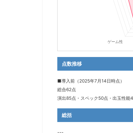
点数推移
■導入前（2025年7月14日時点）
総合62点
演出85点・スペック50点・出玉性能
総括
---