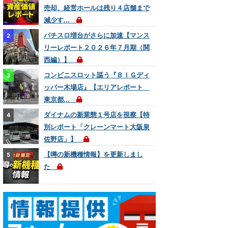
売却、経営ホールは残り４店舗まで
減少す...
パチスロ増台がさらに加速【マンス
リーレポート２０２６年７月期（関
西編）】
コンビニスロット謳う『ＢＩＧディ
ッパー木場店』【エリアレポート
東京都...
ダイナムの新業態１号店を視察【特
別レポート「クレーンマート大阪泉
佐野店」】
【噂の新機種情報】を更新しまし
た