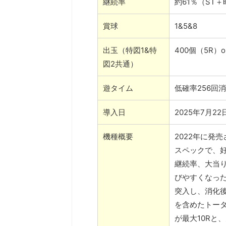
継続率
約61％（ST
賞球
1&5&8
出玉（特図1&特
400個（5R）
図2共通）
遊タイム
低確率256回消
導入日
2025年7月22
機種概要
2022年に発
スペックで、
継続率、大当り
びやすくなった
突入し、消化
を含めたトータ
が最大10Rと