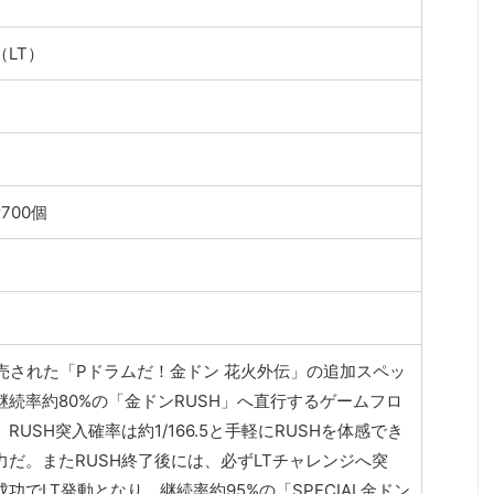
（LT）
r700個
発売された「Pドラムだ！金ドン 花火外伝」の追加スペッ
継続率約80%の「金ドンRUSH」へ直行するゲームフロ
RUSH突入確率は約1/166.5と手軽にRUSHを体感でき
力だ。またRUSH終了後には、必ずLTチャレンジへ突
功でLT発動となり、継続率約95%の「SPECIAL金ドン