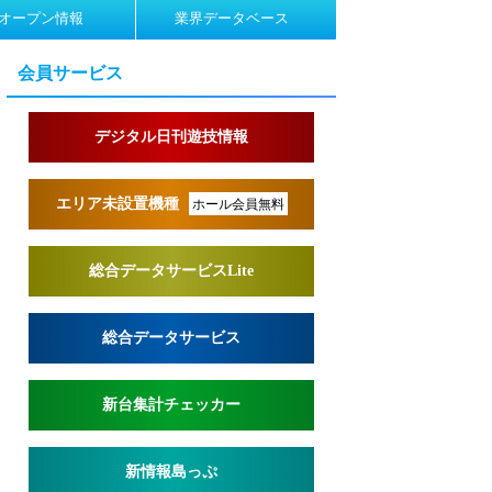
オープン情報
業界データベース
会員サービス
デジタル日刊遊技情報
エリア未設置機種
ホール会員無料
総合データサービスLite
総合データサービス
新台集計チェッカー
新情報島っぷ