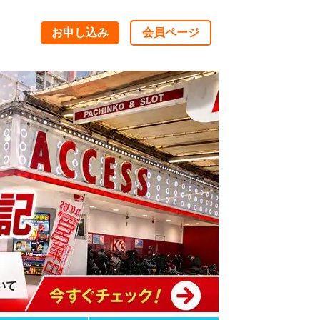
お申し込み
会員ページ