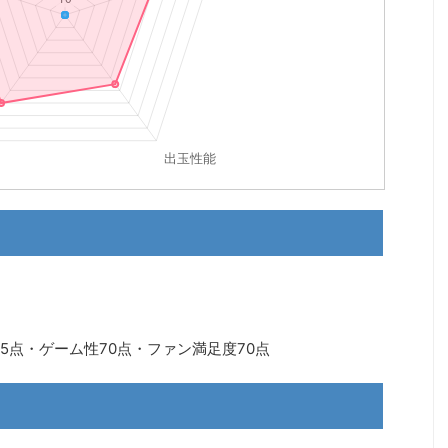
55点・ゲーム性70点・ファン満足度70点