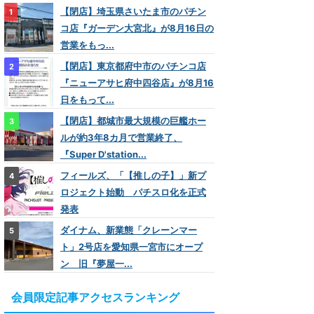
【閉店】埼玉県さいたま市のパチン
コ店『ガーデン大宮北』が8月16日の
営業をもっ...
【閉店】東京都府中市のパチンコ店
『ニューアサヒ府中四谷店』が8月16
日をもって...
【閉店】都城市最大規模の巨艦ホー
ルが約3年8カ月で営業終了、
『Super D'station...
フィールズ、「【推しの子】」新プ
ロジェクト始動 パチスロ化を正式
発表
ダイナム、新業態「クレーンマー
ト」2号店を愛知県一宮市にオープ
ン 旧『夢屋一...
会員限定記事アクセスランキング