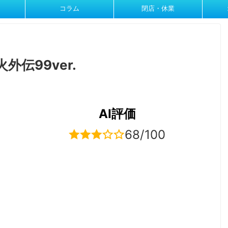
コラム
閉店・休業
外伝99ver.
AI評価
68/100