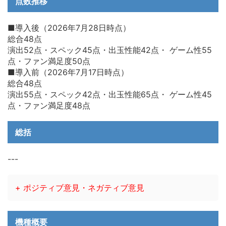
点数推移
■導入後（2026年7月28日時点）
総合48点
演出52点・スペック45点・出玉性能42点・ ゲーム性55
点・ファン満足度50点
■導入前（2026年7月17日時点）
総合48点
演出55点・スペック42点・出玉性能65点・ ゲーム性45
点・ファン満足度48点
総括
---
+ ポジティブ意見・ネガティブ意見
機種概要