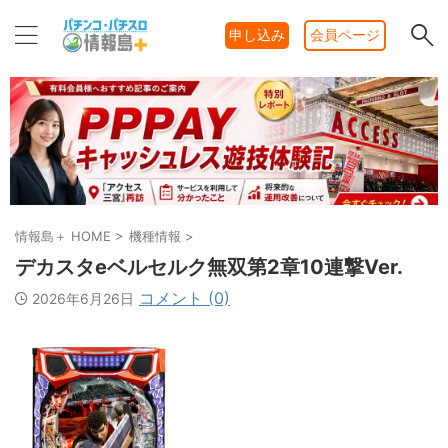
申し込み
会員ページ
情報島＋ HOME
>
機種情報
>
デカスタeベルセルク無双第2章10連撃Ver.
コメント (0)
2026年6月26日