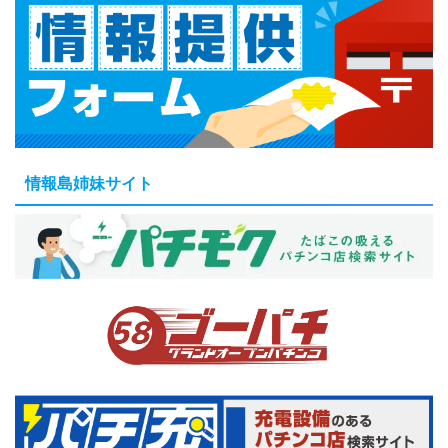
情報島姉妹サイト