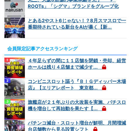
ROOTs」「シグマ」ブランドをグループ化
とある2やスト6じゃない！？8月スマスロで一
番期待されている新台をAIが暴く【新...
会員限定記事アクセスランキング
４年足らずの間に１１店舗を閉鎖・売却、経営
ホールは残り４店舗まで減少す...
コンビニスロット謳う『ＢＩＧディッパー木場
店』【エリアレポート 東京都...
旗艦店が２１年ぶりの大改装を実施、パチスロ
機を増台して再始動を果たす【...
パチンコ減台・スロット増台が鮮明、月間増減
台店舗数から見る設置シフト