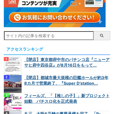
アクセスランキング
【閉店】東京都府中市のパチンコ店『ニューア
サヒ府中四谷店』が8月16日をもって...
【閉店】都城市最大規模の巨艦ホールが約3年
8カ月で営業終了、『Super D'station...
フィールズ、「【推しの子】」新プロジェクト
始動 パチスロ化を正式発表
丸三、大阪6店舗の事業承継を完了 「P-