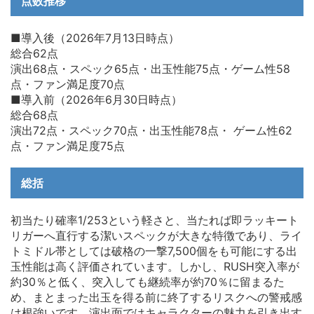
点数推移
■導入後（2026年7月13日時点）
総合62点
演出68点・スペック65点・出玉性能75点・ゲーム性58
点・ファン満足度70点
■導入前（2026年6月30日時点）
総合68点
演出72点・スペック70点・出玉性能78点・ ゲーム性62
点・ファン満足度75点
総括
初当たり確率1/253という軽さと、当たれば即ラッキート
リガーへ直行する潔いスペックが大きな特徴であり、ライ
トミドル帯としては破格の一撃7,500個をも可能にする出
玉性能は高く評価されています。しかし、RUSH突入率が
約30％と低く、突入しても継続率が約70％に留まるた
め、まとまった出玉を得る前に終了するリスクへの警戒感
は根強いです。演出面ではキャラクターの魅力を引き出す