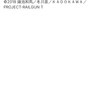
©2018 鎌池和馬／冬川基／ＫＡＤＯＫＡＷＡ／
PROJECT-RAILGUN T