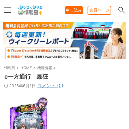
申し込み
会員ページ
情報島＋ HOME
>
機種情報
>
e一方通行 最狂
コメント (0)
2026年6月1日