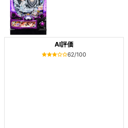
AI評価
62/100