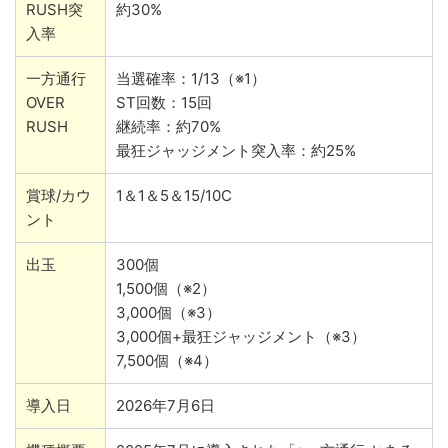
RUSH突
約30%
入率
一方通行
当選確率：1/13（※1）
OVER
ST回数：15回
RUSH
継続率：約70%
最狂ジャッジメント突入率：約25%
賞球/カウ
1＆1＆5＆15/10C
ント
出玉
300個
1,500個（※2）
3,000個（※3）
3,000個+最狂ジャッジメント（※3）
7,500個（※4）
導入日
2026年7月6日