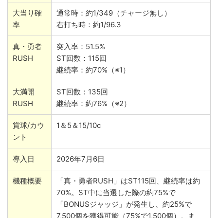
大当り確
通常時：約1/349（チャージ無し）
率
右打ち時：約1/96.3
真・勇者
突入率：51.5%
RUSH
ST回数：115回
継続率：約70%（※1）
大満開
ST回数：135回
RUSH
継続率：約76%（※2）
賞球/カウ
1＆5＆15/10c
ント
導入日
2026年7月6日
機種概要
「真・勇者RUSH」はST115回、継続率は約
70%。ST中に当選した際の約75%で
「BONUSジャッジ」が発生し、約25%で
7,500個を獲得可能（75%で1,500個）。ま