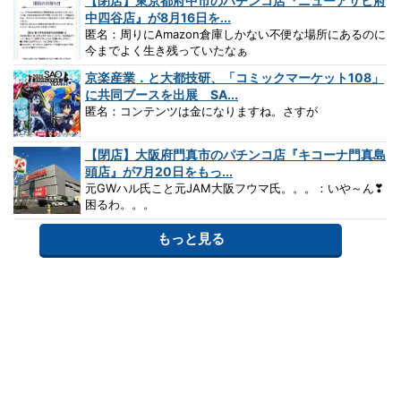
【閉店】東京都府中市のパチンコ店『ニューアサヒ府
中四谷店』が8月16日を...
匿名：周りにAmazon倉庫しかない不便な場所にあるのに
今までよく生き残っていたなぁ
京楽産業．と大都技研、「コミックマーケット108」
に共同ブースを出展 SA...
匿名：コンテンツは金になりますね。さすが
【閉店】大阪府門真市のパチンコ店『キコーナ門真島
頭店』が7月20日をもっ...
元GWハル氏こと元JAM大阪フウマ氏。。。：いや～ん❣
困るわ。。。
もっと見る