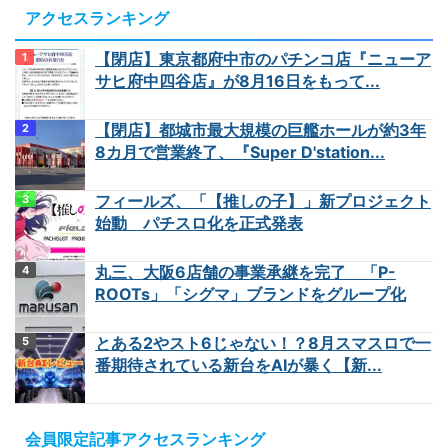
アクセスランキング
【閉店】東京都府中市のパチンコ店『ニューア
サヒ府中四谷店』が8月16日をもって...
【閉店】都城市最大規模の巨艦ホールが約3年
8カ月で営業終了、『Super D'station...
フィールズ、「【推しの子】」新プロジェクト
始動 パチスロ化を正式発表
丸三、大阪6店舗の事業承継を完了 「P-
ROOTs」「シグマ」ブランドをグループ化
とある2やスト6じゃない！？8月スマスロで一
番期待されている新台をAIが暴く【新...
会員限定記事アクセスランキング