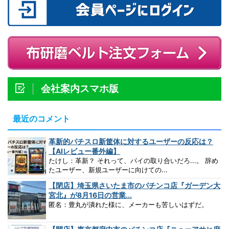
会社案内スマホ版
最近のコメント
革新的パチスロ新筐体に対するユーザーの反応は？
【AIレビュー番外編】
たけし：革新？ それって、パイの取り合いだろ...。 辞め
たユーザー、新規ユーザーに向けての...
【閉店】埼玉県さいたま市のパチンコ店『ガーデン大
宮北』が8月16日の営業...
匿名：豊丸が潰れた様に、メーカーも苦しいはずだ。