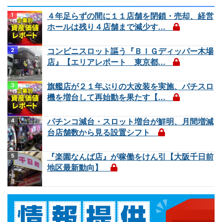
４年足らずの間に１１店舗を閉鎖・売却、経営
ホールは残り４店舗まで減少す...
コンビニスロット謳う『ＢＩＧディッパー木場
店』【エリアレポート 東京都...
旗艦店が２１年ぶりの大改装を実施、パチスロ
機を増台して再始動を果たす【...
パチンコ減台・スロット増台が鮮明、月間増減
台店舗数から見る設置シフト
『楽園なんば店』が稼働をけん引【大阪千日前
地区最新動向】