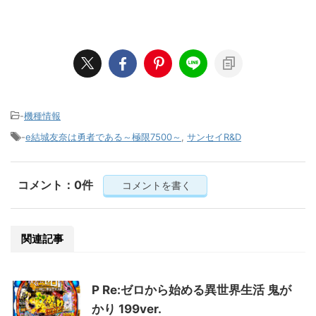
-
機種情報
-
e結城友奈は勇者である～極限7500～
,
サンセイR&D
コメント：0件
コメントを書く
関連記事
P Re:ゼロから始める異世界生活 鬼が
かり 199ver.