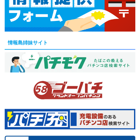
情報島姉妹サイト