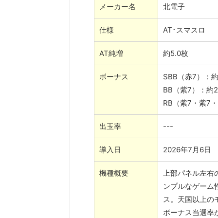
メーカー名
北電子
仕様
AT･スマスロ
AT純増
約5.0枚
ボーナス
SBB（赤7）：約
BB（紫7）：約2
RB（紫7・紫7
出玉率
---
導入日
2026年7月6日
機種概要
上部パネル左右
ンプルなゲーム
ス。天国以上の
ボーナス当選率が