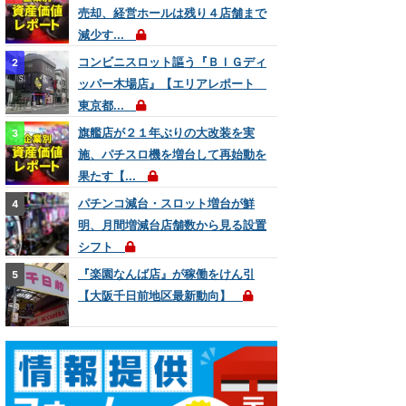
売却、経営ホールは残り４店舗まで
減少す...
コンビニスロット謳う『ＢＩＧディ
ッパー木場店』【エリアレポート
東京都...
旗艦店が２１年ぶりの大改装を実
施、パチスロ機を増台して再始動を
果たす【...
パチンコ減台・スロット増台が鮮
明、月間増減台店舗数から見る設置
シフト
『楽園なんば店』が稼働をけん引
【大阪千日前地区最新動向】