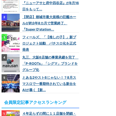
『ニューアサヒ府中四谷店』が8月16
日をもって...
【閉店】都城市最大規模の巨艦ホー
ルが約3年8カ月で営業終了、
『Super D'station...
フィールズ、「【推しの子】」新プ
ロジェクト始動 パチスロ化を正式
発表
丸三、大阪6店舗の事業承継を完了
「P-ROOTs」「シグマ」ブランドを
グループ化
とある2やスト6じゃない！？8月ス
マスロで一番期待されている新台を
AIが暴く【新...
会員限定記事アクセスランキング
４年足らずの間に１１店舗を閉鎖・