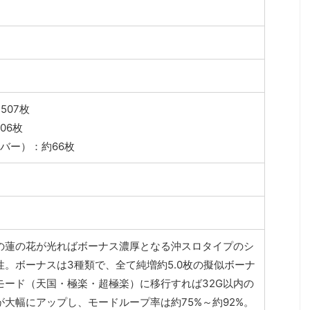
507枚
06枚
・バー）：約66枚
の蓮の花が光ればボーナス濃厚となる沖スロタイプのシ
性。ボーナスは3種類で、全て純増約5.0枚の擬似ボーナ
モード（天国・極楽・超極楽）に移行すれば32G以内の
大幅にアップし、モードループ率は約75%～約92%。