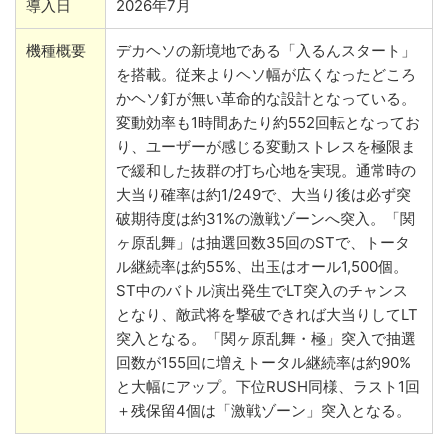
導入日
2026年7月
機種概要
デカヘソの新境地である「入るんスタート」
を搭載。従来よりヘソ幅が広くなったどころ
かヘソ釘が無い革命的な設計となっている。
変動効率も1時間あたり約552回転となってお
り、ユーザーが感じる変動ストレスを極限ま
で緩和した抜群の打ち心地を実現。通常時の
大当り確率は約1/249で、大当り後は必ず突
破期待度は約31%の激戦ゾーンへ突入。「関
ヶ原乱舞」は抽選回数35回のSTで、トータ
ル継続率は約55%、出玉はオール1,500個。
ST中のバトル演出発生でLT突入のチャンス
となり、敵武将を撃破できれば大当りしてLT
突入となる。「関ヶ原乱舞・極」突入で抽選
回数が155回に増えトータル継続率は約90%
と大幅にアップ。下位RUSH同様、ラスト1回
＋残保留4個は「激戦ゾーン」突入となる。