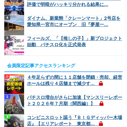
評価で明暗がハッキリ分かれる結果に...
ダイナム、新業態「クレーンマート」2号店を
愛知県一宮市にオープン 旧『夢屋一...
フィールズ、「【推しの子】」新プロジェクト
始動 パチスロ化を正式発表
会員限定記事アクセスランキング
４年足らずの間に１１店舗を閉鎖・売却、経営
ホールは残り４店舗まで減少す...
パチスロ増台がさらに加速【マンスリーレポー
ト２０２６年７月期（関西編）】
コンビニスロット謳う『ＢＩＧディッパー木場
店』【エリアレポート 東京都...