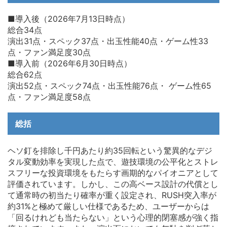
■導入後（2026年7月13日時点）
総合34点
演出31点・スペック37点・出玉性能40点・ゲーム性33
点・ファン満足度30点
■導入前（2026年6月30日時点）
総合62点
演出52点・スペック74点・出玉性能76点・ ゲーム性65
点・ファン満足度58点
総括
ヘソ釘を排除し千円あたり約35回転という驚異的なデジ
タル変動効率を実現した点で、遊技環境の公平化とストレ
スフリーな投資環境をもたらす画期的なパイオニアとして
評価されています。しかし、この高ベース設計の代償とし
て通常時の初当たり確率が重く設定され、RUSH突入率が
約31%と極めて厳しい仕様であるため、ユーザーからは
「回るけれども当たらない」という心理的閉塞感が強く指