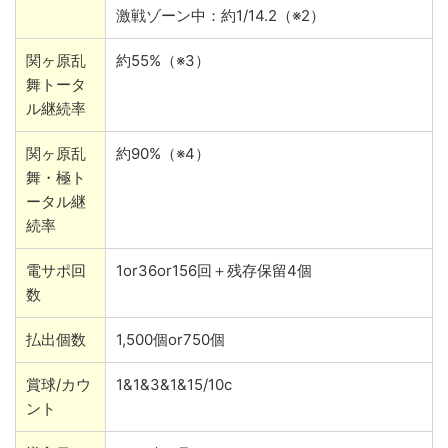
激戦ゾーン中：約1/14.2（※2）
関ヶ原乱
約55%（※3）
舞トータ
ル継続率
関ヶ原乱
約90%（※4）
舞・極ト
ータル継
続率
電サポ回
1or36or156回＋残存保留4個
数
払出個数
1,500個or750個
賞球/カウ
1&1&3&1&15/10c
ント