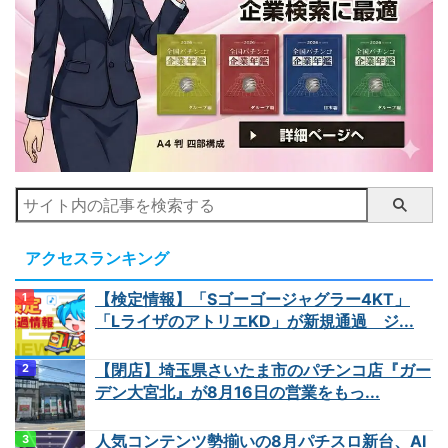
アクセスランキング
【検定情報】「Sゴーゴージャグラー4KT」
「LライザのアトリエKD」が新規通過 ジ...
【閉店】埼玉県さいたま市のパチンコ店『ガー
デン大宮北』が8月16日の営業をもっ...
人気コンテンツ勢揃いの8月パチスロ新台、AI