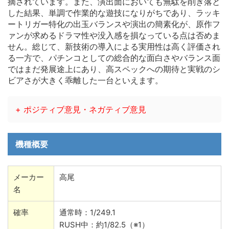
摘されています。また、演出面においても無駄を削ぎ落と
した結果、単調で作業的な遊技になりがちであり、ラッキ
ートリガー特化の出玉バランスや演出の簡素化が、原作フ
ァンが求めるドラマ性や没入感を損なっている点は否めま
せん。総じて、新技術の導入による実用性は高く評価され
る一方で、パチンコとしての総合的な面白さやバランス面
ではまだ発展途上にあり、高スペックへの期待と実戦のシ
ビアさが大きく乖離した一台といえます。
+ ポジティブ意見・ネガティブ意見
機種概要
メーカー
高尾
名
確率
通常時：1/249.1
RUSH中：約1/82.5（※1）