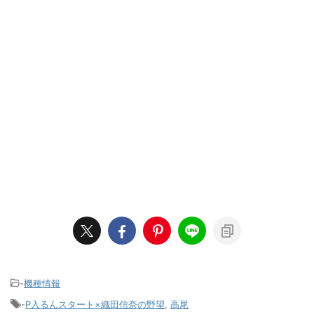
-
機種情報
-
P入るんスタート×織田信奈の野望
,
高尾