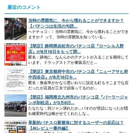
最近のコメント
当時の雰囲気に、今から慣れることができますか？
【パチンコは生活の句読...
ヘナチョコ：〉当時の雰囲気に、今から慣れることができ
ますか？ って、当時の雰囲気を知っている...
【閉店】静岡県浜松市のパチンコ店『ローレル入野
店』が8月16日をもって閉...
匿名：跡地に、なんらかのテナントが入ることを期待して
います。ドラッグストアか量販店だと...
【閉店】東京都府中市のパチンコ店『ニューアサヒ府
中四谷店』が8月16日を...
匿名：換金率がかなり悪いわりに設定も釘もそこまでな店
だったが店員が工夫で頑張ってるのが...
【閉店】福岡県北九州市のパチンコ店『パーラージャ
ンボ則松店』が3月8日...
たなたな：則ジャン潰れたか…パオのが世話になったが隠
れ確変時代は稼がせてくれたしな…
革新的パチスロ新筐体に対するユーザーの反応は？
【AIレビュー番外編】