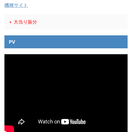
機種サイト
+ 大当り振分
PV