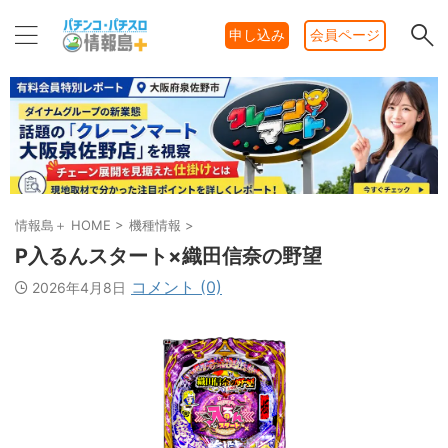
申し込み
会員ページ
情報島＋ HOME
>
機種情報
>
P入るんスタート×織田信奈の野望
コメント (0)
2026年4月8日