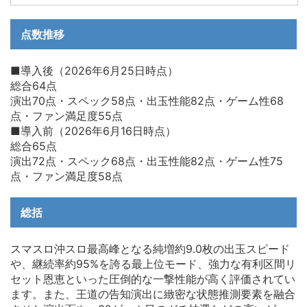
点数推移
■導入後（2026年6月25日時点）
総合64点
演出70点・スペック58点・出玉性能82点・ゲーム性68
点・ファン満足度55点
■導入前（2026年6月16日時点）
総合65点
演出72点・スペック68点・出玉性能82点・ゲーム性75
点・ファン満足度58点
総括
スマスロ沖スロ最高峰となる純増約9.0枚の出玉スピード
や、継続率約95%を誇る最上位モード、強力な有利区間リ
セット恩恵といった圧倒的な一撃性能が高く評価されてい
ます。また、王道の告知演出に緻密な状態推測要素を融合