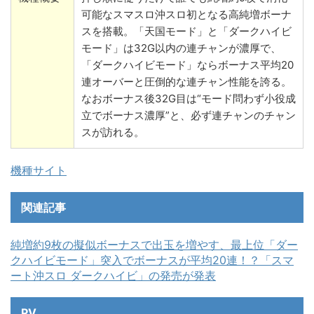
可能なスマスロ沖スロ初となる高純増ボーナ
スを搭載。「天国モード」と「ダークハイビ
モード」は32G以内の連チャンが濃厚で、
「ダークハイビモード」ならボーナス平均20
連オーバーと圧倒的な連チャン性能を誇る。
なおボーナス後32G目は“モード問わず小役成
立でボーナス濃厚”と、必ず連チャンのチャン
スが訪れる。
機種サイト
関連記事
純増約9枚の擬似ボーナスで出玉を増やす、最上位「ダー
クハイビモード」突入でボーナスが平均20連！？「スマ
ート沖スロ ダークハイビ」の発売が発表
PV