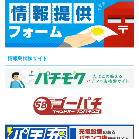
情報島姉妹サイト