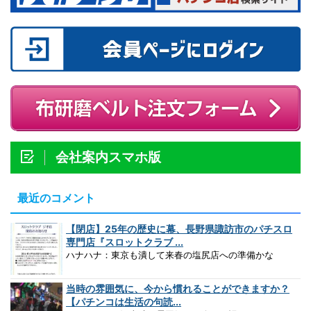
会社案内スマホ版
最近のコメント
【閉店】25年の歴史に幕、長野県諏訪市のパチスロ
専門店『スロットクラブ ...
ハナハナ：東京も潰して来春の塩尻店への準備かな
当時の雰囲気に、今から慣れることができますか？
【パチンコは生活の句読...