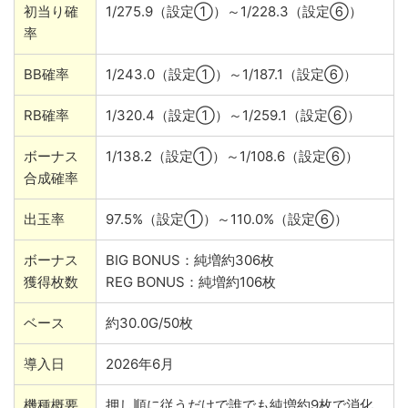
初当り確
1/275.9（設定①）～1/228.3（設定⑥）
率
BB確率
1/243.0（設定①）～1/187.1（設定⑥）
RB確率
1/320.4（設定①）～1/259.1（設定⑥）
ボーナス
1/138.2（設定①）～1/108.6（設定⑥）
合成確率
出玉率
97.5%（設定①）～110.0%（設定⑥）
ボーナス
BIG BONUS：純増約306枚
獲得枚数
REG BONUS：純増約106枚
ベース
約30.0G/50枚
導入日
2026年6月
機種概要
押し順に従うだけで誰でも純増約9枚で消化