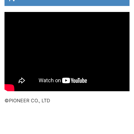
©PIONEER CO., LTD