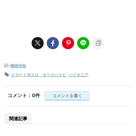
-
機種情報
-
スマート沖スロ ダークハイビ
,
パイオニア
コメント：0件
コメントを書く
関連記事