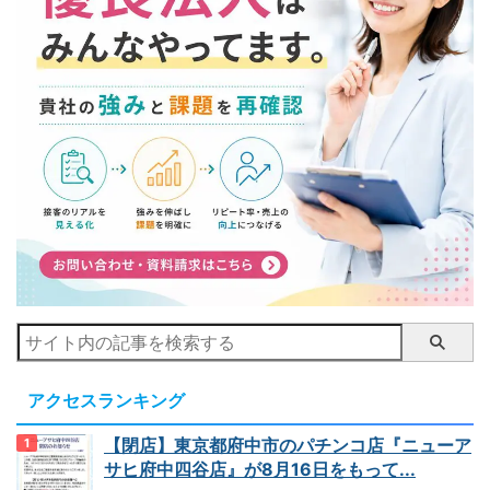
アクセスランキング
【閉店】東京都府中市のパチンコ店『ニューア
サヒ府中四谷店』が8月16日をもって...