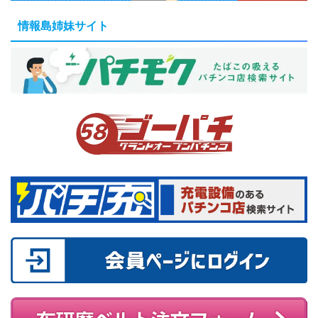
情報島姉妹サイト