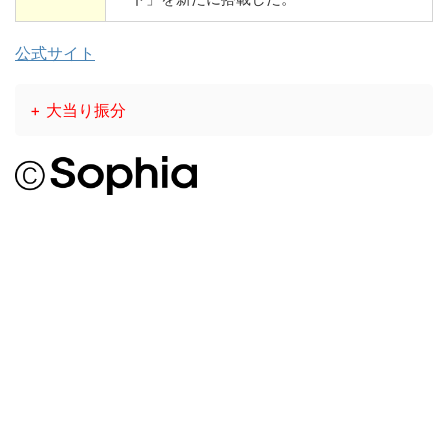
公式サイト
+ 大当り振分