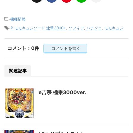
-
機種情報
-
P モモキュンソード 速撃3000+
,
ソフィア
,
パチンコ
,
モモキュン
コメント：0件
コメントを書く
関連記事
e吉宗 極乗3000ver.