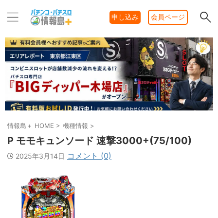
申し込み
会員ページ
情報島＋ HOME
>
機種情報
>
P モモキュンソード 速撃3000+(75/100)
コメント (0)
2025年3月14日