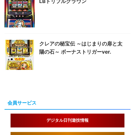
LBトリプルクラウン
クレアの秘宝伝 ～はじまりの扉と太
陽の石～ ボーナストリガーver.
会員サービス
デジタル日刊遊技情報