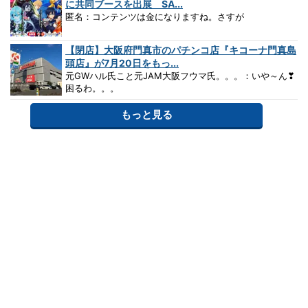
に共同ブースを出展 SA...
匿名：コンテンツは金になりますね。さすが
【閉店】大阪府門真市のパチンコ店『キコーナ門真島
頭店』が7月20日をもっ...
元GWハル氏こと元JAM大阪フウマ氏。。。：いや～ん❣
困るわ。。。
もっと見る