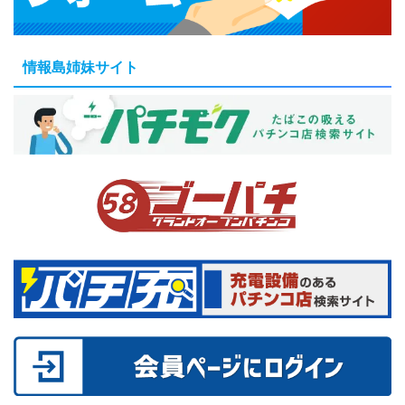
情報島姉妹サイト