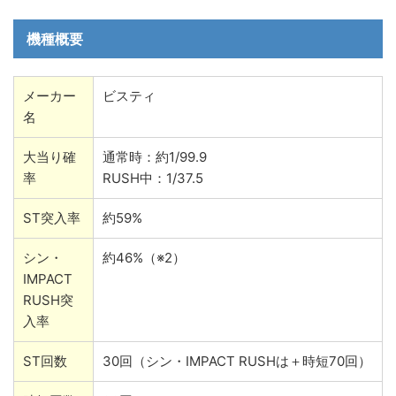
機種概要
メーカー
ビスティ
名
大当り確
通常時：約1/99.9
率
RUSH中：1/37.5
ST突入率
約59%
シン・
約46%（※2）
IMPACT
RUSH突
入率
ST回数
30回（シン・IMPACT RUSHは＋時短70回）