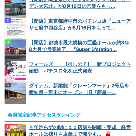
デン大宮北』が8月16日の営業をもっ...
【閉店】東京都府中市のパチンコ店『ニューア
サヒ府中四谷店』が8月16日をもって...
【閉店】都城市最大規模の巨艦ホールが約3年
8カ月で営業終了、『Super D'station...
フィールズ、「【推しの子】」新プロジェクト
始動 パチスロ化を正式発表
ダイナム、新業態「クレーンマート」2号店を
愛知県一宮市にオープン 旧『夢屋一...
会員限定記事アクセスランキング
４年足らずの間に１１店舗を閉鎖・売却、経営
ホールは残り４店舗まで減少す...