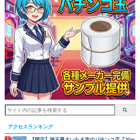
アクセスランキング
【閉店】埼玉県さいたま市のパチンコ店『ガー