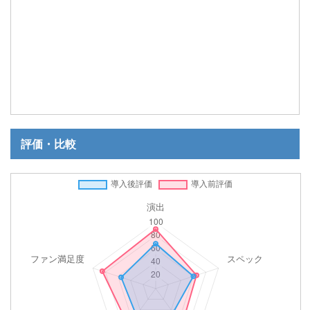
評価・比較