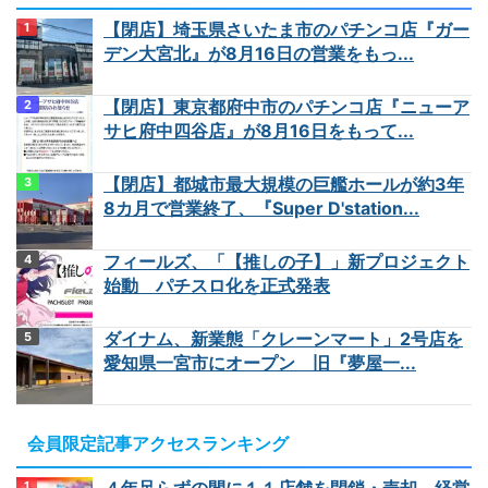
【閉店】埼玉県さいたま市のパチンコ店『ガー
デン大宮北』が8月16日の営業をもっ...
【閉店】東京都府中市のパチンコ店『ニューア
サヒ府中四谷店』が8月16日をもって...
【閉店】都城市最大規模の巨艦ホールが約3年
8カ月で営業終了、『Super D'station...
フィールズ、「【推しの子】」新プロジェクト
始動 パチスロ化を正式発表
ダイナム、新業態「クレーンマート」2号店を
愛知県一宮市にオープン 旧『夢屋一...
会員限定記事アクセスランキング
４年足らずの間に１１店舗を閉鎖・売却、経営