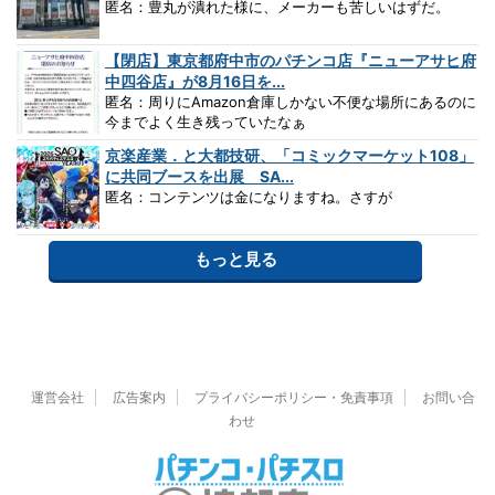
匿名：豊丸が潰れた様に、メーカーも苦しいはずだ。
【閉店】東京都府中市のパチンコ店『ニューアサヒ府
中四谷店』が8月16日を...
匿名：周りにAmazon倉庫しかない不便な場所にあるのに
今までよく生き残っていたなぁ
京楽産業．と大都技研、「コミックマーケット108」
に共同ブースを出展 SA...
匿名：コンテンツは金になりますね。さすが
もっと見る
運営会社
広告案内
プライバシーポリシー・免責事項
お問い合
わせ