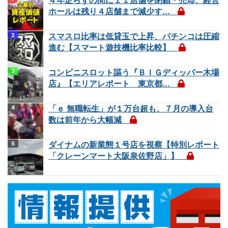
ホールは残り４店舗まで減少す...
スマスロ比率は低貸玉で上昇、パチンコは圧縮
進む【スマート遊技機比率比較】
コンビニスロット謳う『ＢＩＧディッパー木場
店』【エリアレポート 東京都...
「ｅ 無職転生」が１万台超も、７月の導入台
数は前年から大幅減
ダイナムの新業態１号店を視察【特別レポート
「クレーンマート大阪泉佐野店」】