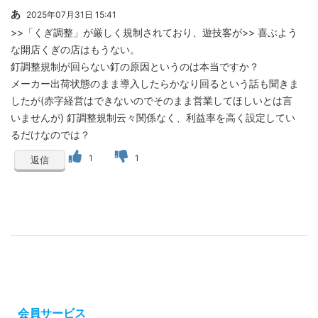
あ
2025年07月31日 15:41
>>「くぎ調整」が厳しく規制されており、遊技客が>> 喜ぶよう
な開店くぎの店はもうない。
釘調整規制が回らない釘の原因というのは本当ですか？
メーカー出荷状態のまま導入したらかなり回るという話も聞きま
したが(赤字経営はできないのでそのまま営業してほしいとは言
いませんが) 釘調整規制云々関係なく、利益率を高く設定してい
るだけなのでは？
1
1
返信
会員サービス