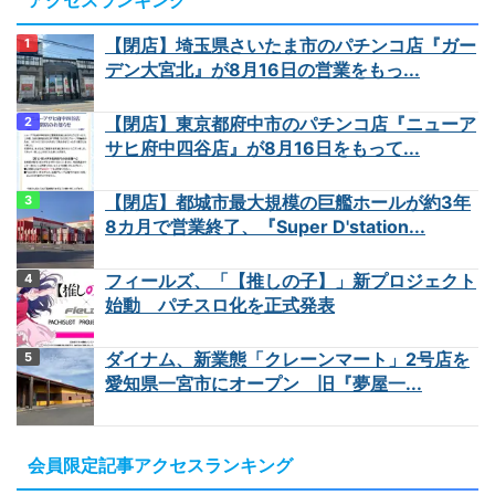
アクセスランキング
【閉店】埼玉県さいたま市のパチンコ店『ガー
デン大宮北』が8月16日の営業をもっ...
【閉店】東京都府中市のパチンコ店『ニューア
サヒ府中四谷店』が8月16日をもって...
【閉店】都城市最大規模の巨艦ホールが約3年
8カ月で営業終了、『Super D'station...
フィールズ、「【推しの子】」新プロジェクト
始動 パチスロ化を正式発表
ダイナム、新業態「クレーンマート」2号店を
愛知県一宮市にオープン 旧『夢屋一...
会員限定記事アクセスランキング