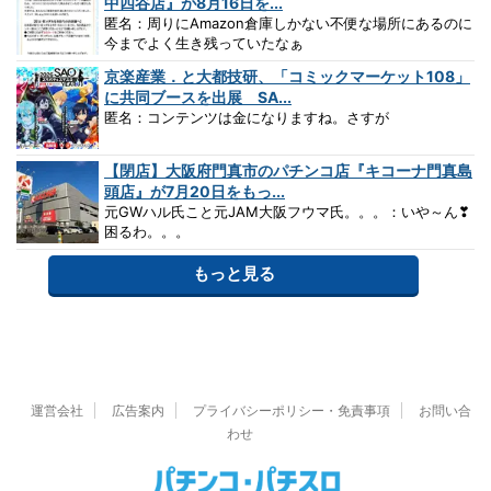
中四谷店』が8月16日を...
匿名：周りにAmazon倉庫しかない不便な場所にあるのに
今までよく生き残っていたなぁ
京楽産業．と大都技研、「コミックマーケット108」
に共同ブースを出展 SA...
匿名：コンテンツは金になりますね。さすが
【閉店】大阪府門真市のパチンコ店『キコーナ門真島
頭店』が7月20日をもっ...
元GWハル氏こと元JAM大阪フウマ氏。。。：いや～ん❣
困るわ。。。
もっと見る
運営会社
広告案内
プライバシーポリシー・免責事項
お問い合
わせ