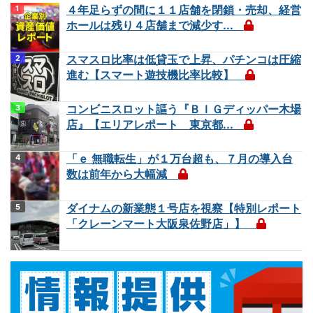
４年足らずの間に１１店舗を閉鎖・売却、経営
ホールは残り４店舗まで減少す...
スマスロ比率は低貸玉で上昇、パチンコは圧縮
進む【スマート遊技機比率比較】
コンビニスロット謳う『ＢＩＧディッパー木場
店』【エリアレポート 東京都...
「ｅ 無職転生」が１万台超も、７月の導入台
数は前年から大幅減
ダイナムの新業態１号店を視察【特別レポート
「クレーンマート大阪泉佐野店」】