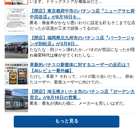
います。ドラッグストアか量販店だと...
【閉店】東京都府中市のパチンコ店『ニューアサヒ府
中四谷店』が8月16日を...
匿名：換金率がかなり悪いわりに設定も釘もそこまでな店
だったが店員が工夫で頑張ってるのが...
【閉店】福岡県北九州市のパチンコ店『パーラージャ
ンボ則松店』が3月8日...
たなたな：則ジャン潰れたか…パオのが世話になったが隠
れ確変時代は稼がせてくれたしな…
革新的パチスロ新筐体に対するユーザーの反応は？
【AIレビュー番外編】
たけし：革新？ それって、パイの取り合いだろ...。 辞め
たユーザー、新規ユーザーに向けての...
【閉店】埼玉県さいたま市のパチンコ店『ガーデン大
宮北』が8月16日の営業...
匿名：豊丸が潰れた様に、メーカーも苦しいはずだ。
もっと見る