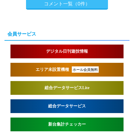
コメント一覧（0件）
会員サービス
デジタル日刊遊技情報
エリア未設置機種
ホール会員無料
総合データサービスLite
総合データサービス
新台集計チェッカー