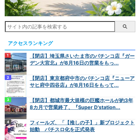
アクセスランキング
【閉店】埼玉県さいたま市のパチンコ店『ガー
デン大宮北』が8月16日の営業をもっ...
【閉店】東京都府中市のパチンコ店『ニューア
サヒ府中四谷店』が8月16日をもって...
【閉店】都城市最大規模の巨艦ホールが約3年
8カ月で営業終了、『Super D'station...
フィールズ、「【推しの子】」新プロジェクト
始動 パチスロ化を正式発表