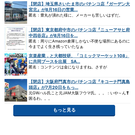
【閉店】埼玉県さいたま市のパチンコ店『ガーデン大
宮北』が8月16日の営業...
匿名：豊丸が潰れた様に、メーカーも苦しいはずだ。
【閉店】東京都府中市のパチンコ店『ニューアサヒ府
中四谷店』が8月16日を...
匿名：周りにAmazon倉庫しかない不便な場所にあるのに
今までよく生き残っていたなぁ
京楽産業．と大都技研、「コミックマーケット108」
に共同ブースを出展 SA...
匿名：コンテンツは金になりますね。さすが
【閉店】大阪府門真市のパチンコ店『キコーナ門真島
頭店』が7月20日をもっ...
元GWハル氏こと元JAM大阪フウマ氏。。。：いや～ん❣
困るわ。。。
もっと見る