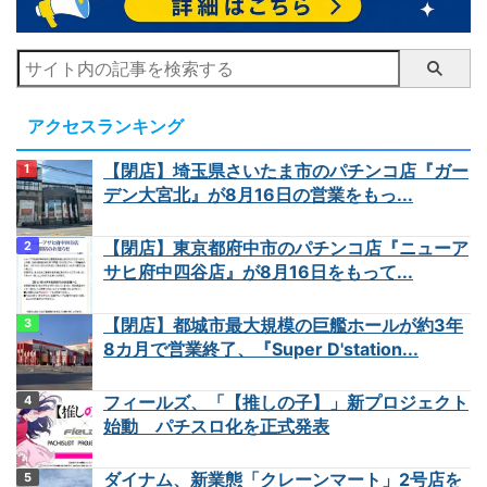
アクセスランキング
【閉店】埼玉県さいたま市のパチンコ店『ガー
デン大宮北』が8月16日の営業をもっ...
【閉店】東京都府中市のパチンコ店『ニューア
サヒ府中四谷店』が8月16日をもって...
【閉店】都城市最大規模の巨艦ホールが約3年
8カ月で営業終了、『Super D'station...
フィールズ、「【推しの子】」新プロジェクト
始動 パチスロ化を正式発表
ダイナム、新業態「クレーンマート」2号店を