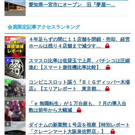
愛知県一宮市にオープン 旧『夢屋一...
会員限定記事アクセスランキング
４年足らずの間に１１店舗を閉鎖・売却、経営
ホールは残り４店舗まで減少す...
スマスロ比率は低貸玉で上昇、パチンコは圧縮
進む【スマート遊技機比率比較】
コンビニスロット謳う『ＢＩＧディッパー木場
店』【エリアレポート 東京都...
「ｅ 無職転生」が１万台超も、７月の導入台
数は前年から大幅減
ダイナムの新業態１号店を視察【特別レポート
「クレーンマート大阪泉佐野店」】