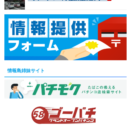
情報島姉妹サイト