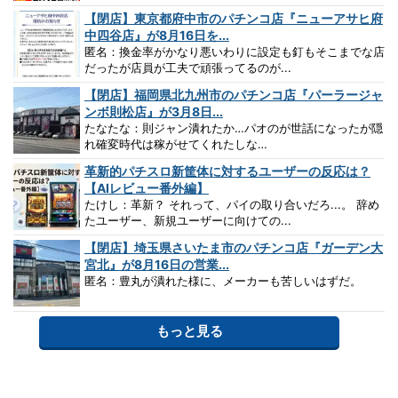
【閉店】東京都府中市のパチンコ店『ニューアサヒ府
中四谷店』が8月16日を...
匿名：換金率がかなり悪いわりに設定も釘もそこまでな店
だったが店員が工夫で頑張ってるのが...
【閉店】福岡県北九州市のパチンコ店『パーラージャ
ンボ則松店』が3月8日...
たなたな：則ジャン潰れたか…パオのが世話になったが隠
れ確変時代は稼がせてくれたしな…
革新的パチスロ新筐体に対するユーザーの反応は？
【AIレビュー番外編】
たけし：革新？ それって、パイの取り合いだろ...。 辞め
たユーザー、新規ユーザーに向けての...
【閉店】埼玉県さいたま市のパチンコ店『ガーデン大
宮北』が8月16日の営業...
匿名：豊丸が潰れた様に、メーカーも苦しいはずだ。
もっと見る