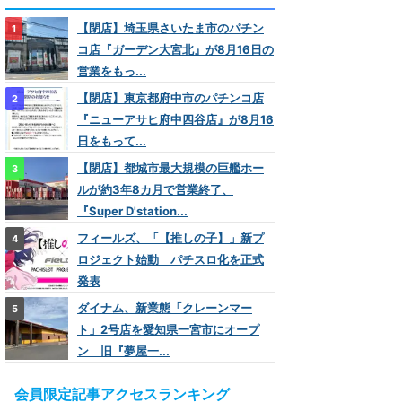
【閉店】埼玉県さいたま市のパチン
コ店『ガーデン大宮北』が8月16日の
営業をもっ...
【閉店】東京都府中市のパチンコ店
『ニューアサヒ府中四谷店』が8月16
日をもって...
【閉店】都城市最大規模の巨艦ホー
ルが約3年8カ月で営業終了、
『Super D'station...
フィールズ、「【推しの子】」新プ
ロジェクト始動 パチスロ化を正式
発表
ダイナム、新業態「クレーンマー
ト」2号店を愛知県一宮市にオープ
ン 旧『夢屋一...
会員限定記事アクセスランキング