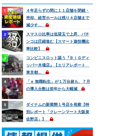
４年足らずの間に１１店舗を閉鎖・
売却、経営ホールは残り４店舗まで
減少す...
スマスロ比率は低貸玉で上昇、パチ
ンコは圧縮進む【スマート遊技機比
率比較】
コンビニスロット謳う『ＢＩＧディ
ッパー木場店』【エリアレポート
東京都...
「ｅ 無職転生」が１万台超も、７月
の導入台数は前年から大幅減
ダイナムの新業態１号店を視察【特
別レポート「クレーンマート大阪泉
佐野店」】