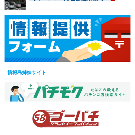
情報島姉妹サイト