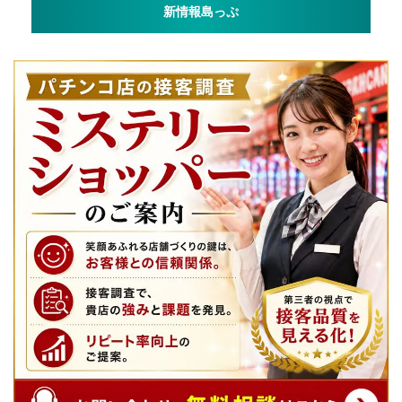
新情報島っぷ