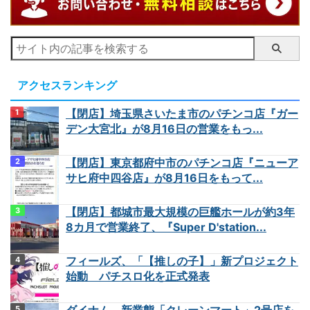
アクセスランキング
【閉店】埼玉県さいたま市のパチンコ店『ガー
デン大宮北』が8月16日の営業をもっ...
【閉店】東京都府中市のパチンコ店『ニューア
サヒ府中四谷店』が8月16日をもって...
【閉店】都城市最大規模の巨艦ホールが約3年
8カ月で営業終了、『Super D'station...
フィールズ、「【推しの子】」新プロジェクト
始動 パチスロ化を正式発表
ダイナム、新業態「クレーンマート」2号店を