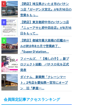
【閉店】埼玉県さいたま市のパチン
コ店『ガーデン大宮北』が8月16日の
営業をもっ...
【閉店】東京都府中市のパチンコ店
『ニューアサヒ府中四谷店』が8月16
日をもって...
【閉店】都城市最大規模の巨艦ホー
ルが約3年8カ月で営業終了、
『Super D'station...
フィールズ、「【推しの子】」新プ
ロジェクト始動 パチスロ化を正式
発表
ダイナム、新業態「クレーンマー
ト」2号店を愛知県一宮市にオープ
ン 旧『夢屋一...
会員限定記事アクセスランキング