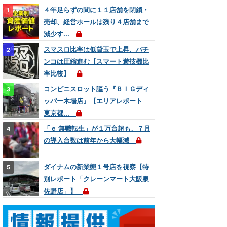
４年足らずの間に１１店舗を閉鎖・
売却、経営ホールは残り４店舗まで
減少す...
スマスロ比率は低貸玉で上昇、パチ
ンコは圧縮進む【スマート遊技機比
率比較】
コンビニスロット謳う『ＢＩＧディ
ッパー木場店』【エリアレポート
東京都...
「ｅ 無職転生」が１万台超も、７月
の導入台数は前年から大幅減
ダイナムの新業態１号店を視察【特
別レポート「クレーンマート大阪泉
佐野店」】