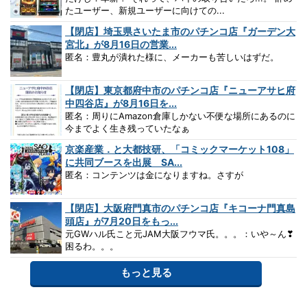
たユーザー、新規ユーザーに向けての...
【閉店】埼玉県さいたま市のパチンコ店『ガーデン大
宮北』が8月16日の営業...
匿名：豊丸が潰れた様に、メーカーも苦しいはずだ。
【閉店】東京都府中市のパチンコ店『ニューアサヒ府
中四谷店』が8月16日を...
匿名：周りにAmazon倉庫しかない不便な場所にあるのに
今までよく生き残っていたなぁ
京楽産業．と大都技研、「コミックマーケット108」
に共同ブースを出展 SA...
匿名：コンテンツは金になりますね。さすが
【閉店】大阪府門真市のパチンコ店『キコーナ門真島
頭店』が7月20日をもっ...
元GWハル氏こと元JAM大阪フウマ氏。。。：いや～ん❣
困るわ。。。
もっと見る