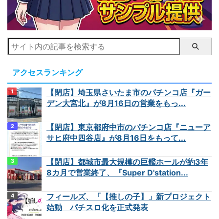
アクセスランキング
【閉店】埼玉県さいたま市のパチンコ店『ガー
デン大宮北』が8月16日の営業をもっ...
【閉店】東京都府中市のパチンコ店『ニューア
サヒ府中四谷店』が8月16日をもって...
【閉店】都城市最大規模の巨艦ホールが約3年
8カ月で営業終了、『Super D'station...
フィールズ、「【推しの子】」新プロジェクト
始動 パチスロ化を正式発表