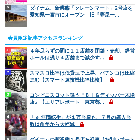
ダイナム、新業態「クレーンマート」2号店を
愛知県一宮市にオープン 旧『夢屋一...
会員限定記事アクセスランキング
４年足らずの間に１１店舗を閉鎖・売却、経営
ホールは残り４店舗まで減少す...
スマスロ比率は低貸玉で上昇、パチンコは圧縮
進む【スマート遊技機比率比較】
コンビニスロット謳う『ＢＩＧディッパー木場
店』【エリアレポート 東京都...
「ｅ 無職転生」が１万台超も、７月の導入台
数は前年から大幅減
ダイナムの新業態１号店を視察【特別レポート