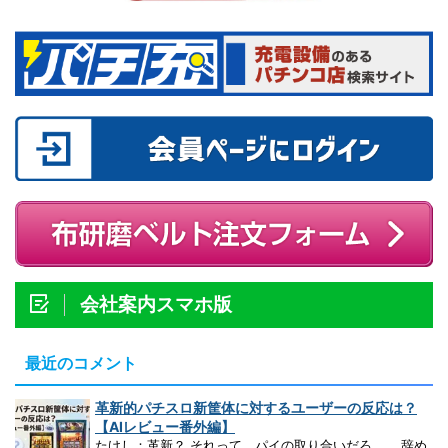
会社案内スマホ版
最近のコメント
革新的パチスロ新筐体に対するユーザーの反応は？
【AIレビュー番外編】
たけし：革新？ それって、パイの取り合いだろ...。 辞め