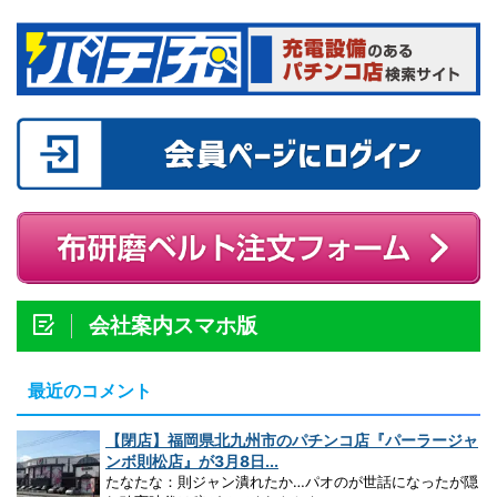
会社案内スマホ版
最近のコメント
【閉店】福岡県北九州市のパチンコ店『パーラージャ
ンボ則松店』が3月8日...
たなたな：則ジャン潰れたか…パオのが世話になったが隠