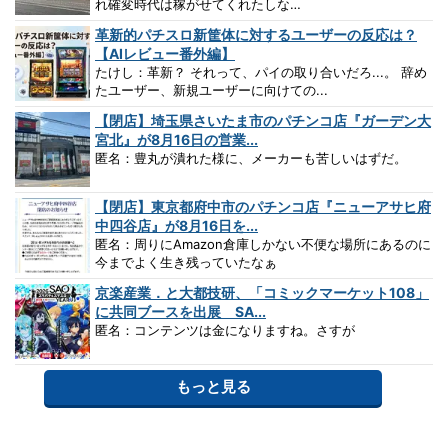
れ確変時代は稼がせてくれたしな…
革新的パチスロ新筐体に対するユーザーの反応は？
【AIレビュー番外編】
たけし：革新？ それって、パイの取り合いだろ...。 辞め
たユーザー、新規ユーザーに向けての...
【閉店】埼玉県さいたま市のパチンコ店『ガーデン大
宮北』が8月16日の営業...
匿名：豊丸が潰れた様に、メーカーも苦しいはずだ。
【閉店】東京都府中市のパチンコ店『ニューアサヒ府
中四谷店』が8月16日を...
匿名：周りにAmazon倉庫しかない不便な場所にあるのに
今までよく生き残っていたなぁ
京楽産業．と大都技研、「コミックマーケット108」
に共同ブースを出展 SA...
匿名：コンテンツは金になりますね。さすが
もっと見る