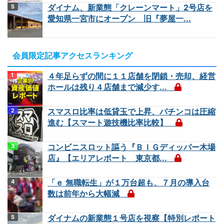
ダイナム、新業態「クレーンマート」2号店を
愛知県一宮市にオープン 旧『夢屋一...
会員限定記事アクセスランキング
４年足らずの間に１１店舗を閉鎖・売却、経営
ホールは残り４店舗まで減少す...
スマスロ比率は低貸玉で上昇、パチンコは圧縮
進む【スマート遊技機比率比較】
コンビニスロット謳う『ＢＩＧディッパー木場
店』【エリアレポート 東京都...
「ｅ 無職転生」が１万台超も、７月の導入台
数は前年から大幅減
ダイナムの新業態１号店を視察【特別レポート