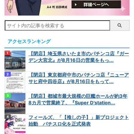
アクセスランキング
【閉店】埼玉県さいたま市のパチンコ店『ガー
デン大宮北』が8月16日の営業をもっ...
【閉店】東京都府中市のパチンコ店『ニューア
サヒ府中四谷店』が8月16日をもって...
【閉店】都城市最大規模の巨艦ホールが約3年
8カ月で営業終了、『Super D'station...
フィールズ、「【推しの子】」新プロジェクト
始動 パチスロ化を正式発表