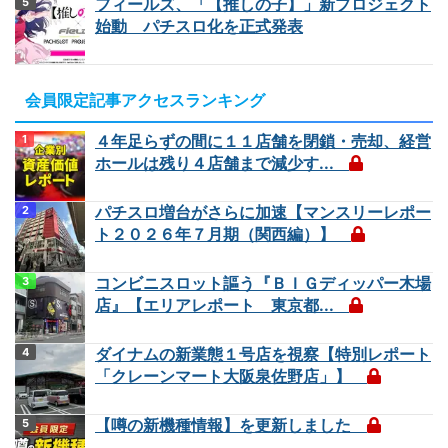
フィールズ、「【推しの子】」新プロジェクト
始動 パチスロ化を正式発表
会員限定記事アクセスランキング
４年足らずの間に１１店舗を閉鎖・売却、経営
ホールは残り４店舗まで減少す...
パチスロ増台がさらに加速【マンスリーレポー
ト２０２６年７月期（関西編）】
コンビニスロット謳う『ＢＩＧディッパー木場
店』【エリアレポート 東京都...
ダイナムの新業態１号店を視察【特別レポート
「クレーンマート大阪泉佐野店」】
【噂の新機種情報】を更新しました