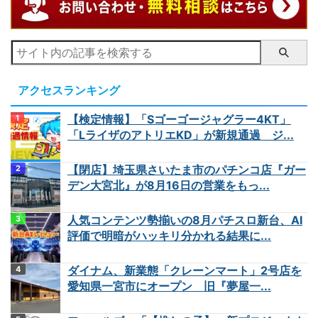
アクセスランキング
【検定情報】「Sゴーゴージャグラー4KT」
「LライザのアトリエKD」が新規通過 ジ...
【閉店】埼玉県さいたま市のパチンコ店『ガー
デン大宮北』が8月16日の営業をもっ...
人気コンテンツ勢揃いの8月パチスロ新台、AI
評価で明暗がハッキリ分かれる結果に...
ダイナム、新業態「クレーンマート」2号店を
愛知県一宮市にオープン 旧『夢屋一...