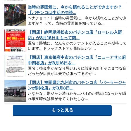
当時の雰囲気に、今から慣れることができますか？
【パチンコは生活の句読...
ヘナチョコ：〉当時の雰囲気に、今から慣れることができ
ますか？ って、当時の雰囲気を知っている...
【閉店】静岡県浜松市のパチンコ店『ローレル入野
店』が8月16日をもって閉...
匿名：跡地に、なんらかのテナントが入ることを期待して
います。ドラッグストアか量販店だと...
【閉店】東京都府中市のパチンコ店『ニューアサヒ府
中四谷店』が8月16日を...
匿名：換金率がかなり悪いわりに設定も釘もそこまでな店
だったが店員が工夫で頑張ってるのが...
【閉店】福岡県北九州市のパチンコ店『パーラージャ
ンボ則松店』が3月8日...
たなたな：則ジャン潰れたか…パオのが世話になったが隠
れ確変時代は稼がせてくれたしな…
もっと見る