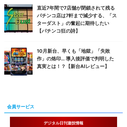
直近7年間で7店舗が閉鎖されて残る
パチンコ店は7軒まで減少する、「ス
ターダスト」の奮起に期待したい
【パチンコ狂の詩】
10月新台、早くも「地獄」「失敗
作」の烙印… 導入後評価で判明した
真実とは！？【新台AIレビュー】
会員サービス
デジタル日刊遊技情報