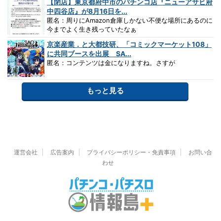
【閉店】東京都府中市のパチンコ店『ニューアサヒ府
中四谷店』が8月16日を...
匿名：周りにAmazon倉庫しかない不便な場所にあるのに
今までよく生き残っていたなぁ
京楽産業．と大都技研、「コミックマーケット108」
に共同ブースを出展 SA...
匿名：コンテンツは金になりますね。さすが
もっと見る
運営会社
広告案内
プライバシーポリシー・免責事項
お問い合
わせ