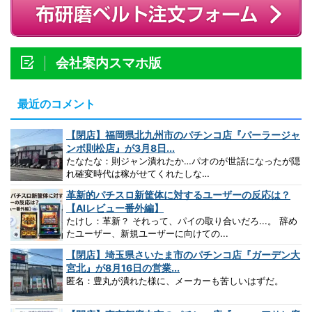
会社案内スマホ版
最近のコメント
【閉店】福岡県北九州市のパチンコ店『パーラージャ
ンボ則松店』が3月8日...
たなたな：則ジャン潰れたか…パオのが世話になったが隠
れ確変時代は稼がせてくれたしな…
革新的パチスロ新筐体に対するユーザーの反応は？
【AIレビュー番外編】
たけし：革新？ それって、パイの取り合いだろ...。 辞め
たユーザー、新規ユーザーに向けての...
【閉店】埼玉県さいたま市のパチンコ店『ガーデン大
宮北』が8月16日の営業...
匿名：豊丸が潰れた様に、メーカーも苦しいはずだ。