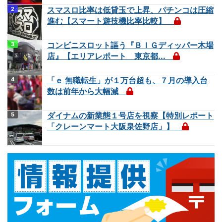
スマスロ比率は低貸玉で上昇、パチンコは圧縮
進む【スマート遊技機比率比較】
コンビニスロット謳う『ＢＩＧディッパー木場
店』【エリアレポート 東京都...
「ｅ 無職転生」が１万台超も、７月の導入台
数は前年から大幅減
ダイナムの新業態１号店を視察【特別レポート
「クレーンマート大阪泉佐野店」】