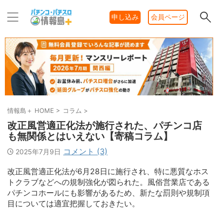
申し込み
会員ページ
情報島＋ HOME
>
コラム
>
改正風営適正化法が施行された、パチンコ店
も無関係とはいえない【寄稿コラム】
コメント (3)
2025年7月9日
改正風営適正化法が6月28日に施行され、特に悪質なホス
トクラブなどへの規制強化が図られた。風俗営業店である
パチンコホールにも影響があるため、新たな罰則や規制項
目については適宜把握しておきたい。