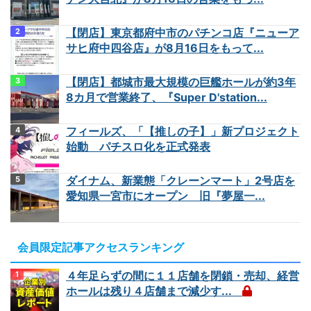
【閉店】東京都府中市のパチンコ店『ニューア
サヒ府中四谷店』が8月16日をもって...
【閉店】都城市最大規模の巨艦ホールが約3年
8カ月で営業終了、『Super D'station...
フィールズ、「【推しの子】」新プロジェクト
始動 パチスロ化を正式発表
ダイナム、新業態「クレーンマート」2号店を
愛知県一宮市にオープン 旧『夢屋一...
会員限定記事アクセスランキング
４年足らずの間に１１店舗を閉鎖・売却、経営
ホールは残り４店舗まで減少す...