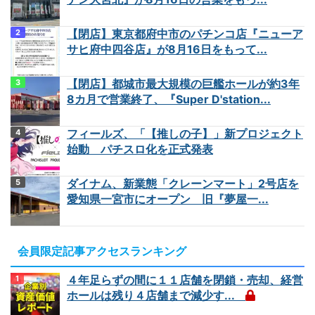
【閉店】東京都府中市のパチンコ店『ニューア
サヒ府中四谷店』が8月16日をもって...
【閉店】都城市最大規模の巨艦ホールが約3年
8カ月で営業終了、『Super D'station...
フィールズ、「【推しの子】」新プロジェクト
始動 パチスロ化を正式発表
ダイナム、新業態「クレーンマート」2号店を
愛知県一宮市にオープン 旧『夢屋一...
会員限定記事アクセスランキング
４年足らずの間に１１店舗を閉鎖・売却、経営
ホールは残り４店舗まで減少す...