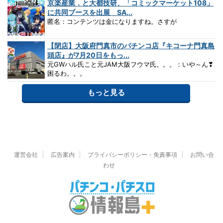
京楽産業．と大都技研、「コミックマーケット108」
に共同ブースを出展 SA...
匿名：コンテンツは金になりますね。さすが
【閉店】大阪府門真市のパチンコ店『キコーナ門真島
頭店』が7月20日をもっ...
元GWハル氏こと元JAM大阪フウマ氏。。。：いや～ん❣
困るわ。。。
もっと見る
運営会社
広告案内
プライバシーポリシー・免責事項
お問い合
わせ