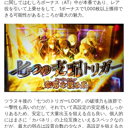
に関してはむしろボーナス（AT）中が本番であり、レア
役を引いて上乗せをして、1ボーナスで1,000枚以上獲得で
きる可能性があるところが最大の魅力。
ツラヌキ後の「七つのトリガーLOOP」の破壊力も抜群で
一撃性も高いのだが、それでいて高設定の安定感もしっか
りあるため、安定して大量出玉を狙える点も良い。個人的
にはまさに「カバネリ」の上位互換といえるスペックなの
だが、最大の弱点は設置台数の少なさ。高設定を狙えるホ