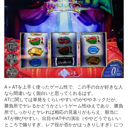
A＋ATを上手く使ったゲーム性で、この手の台が好きな人
なら間違いなく面白いと思ってくれるはず。
ATに関しては単発をくらいやすいのがややネックだが、
勝負所でヤレるかどうかというゲーム性ゆえであり、勝負
所でしっかりとヤレれば相応の見返りがもらえ、順当に
ATが伸びやすい。出目やAT中の演出（ややどうでもいい
ところで煽りすぎ、レア役か否かがはっきりしすぎ）につ