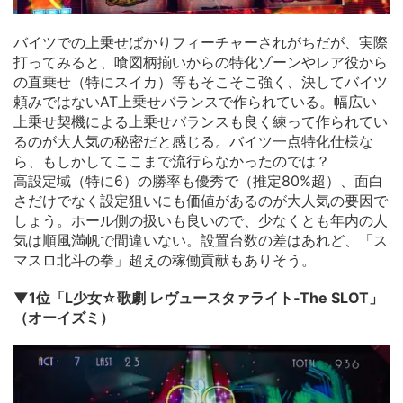
バイツでの上乗せばかりフィーチャーされがちだが、実際
打ってみると、喰図柄揃いからの特化ゾーンやレア役から
の直乗せ（特にスイカ）等もそこそこ強く、決してバイツ
頼みではないAT上乗せバランスで作られている。幅広い
上乗せ契機による上乗せバランスも良く練って作られてい
るのが大人気の秘密だと感じる。バイツ一点特化仕様な
ら、もしかしてここまで流行らなかったのでは？
高設定域（特に6）の勝率も優秀で（推定80%超）、面白
さだけでなく設定狙いにも価値があるのが大人気の要因で
しょう。ホール側の扱いも良いので、少なくとも年内の人
気は順風満帆で間違いない。設置台数の差はあれど、「ス
マスロ北斗の拳」超えの稼働貢献もありそう。
▼1位「L少女☆歌劇 レヴュースタァライト‐The SLOT」
（オーイズミ）