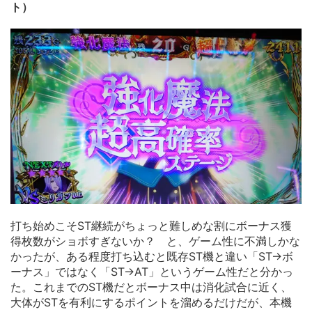
ト）
打ち始めこそST継続がちょっと難しめな割にボーナス獲
得枚数がショボすぎないか？ と、ゲーム性に不満しかな
かったが、ある程度打ち込むと既存ST機と違い「ST→ボ
ーナス」ではなく「ST→AT」というゲーム性だと分かっ
た。これまでのST機だとボーナス中は消化試合に近く、
大体がSTを有利にするポイントを溜めるだけだが、本機