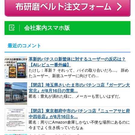
会社案内スマホ版
最近のコメント
革新的パチスロ新筐体に対するユーザーの反応は？
【AIレビュー番外編】
たけし：革新？ それって、パイの取り合いだろ...。 辞め
たユーザー、新規ユーザーに向けての...
【閉店】埼玉県さいたま市のパチンコ店『ガーデン大
宮北』が8月16日の営業...
匿名：豊丸が潰れた様に、メーカーも苦しいはずだ。
【閉店】東京都府中市のパチンコ店『ニューアサヒ府
中四谷店』が8月16日を...
匿名：周りにAmazon倉庫しかない不便な場所にあるのに
今までよく生き残っていたなぁ