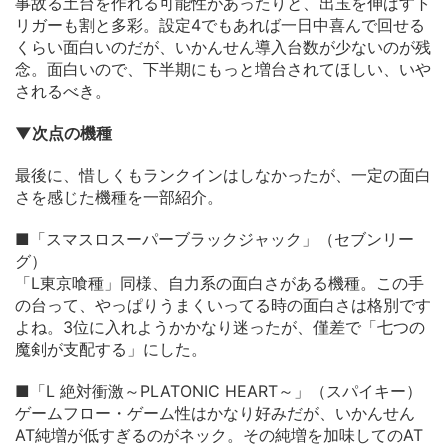
事故る土台を作れる可能性があったりと、出玉を伸ばすト
リガーも割と多彩。設定4でもあれば一日中喜んで回せる
くらい面白いのだが、いかんせん導入台数が少ないのが残
念。面白いので、下半期にもっと増台されてほしい、いや
されるべき。
▼次点の機種
最後に、惜しくもランクインはしなかったが、一定の面白
さを感じた機種を一部紹介。
■「スマスロスーパーブラックジャック」（セブンリー
グ）
「L東京喰種」同様、自力系の面白さがある機種。この手
の台って、やっぱりうまくいってる時の面白さは格別です
よね。3位に入れようかかなり迷ったが、僅差で「七つの
魔剣が支配する」にした。
■「L 絶対衝激～PLATONIC HEART～」（スパイキー）
ゲームフロー・ゲーム性はかなり好みだが、いかんせん
AT純増が低すぎるのがネック。その純増を加味してのAT