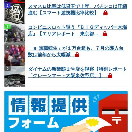
スマスロ比率は低貸玉で上昇、パチンコは圧縮
進む【スマート遊技機比率比較】
コンビニスロット謳う『ＢＩＧディッパー木場
店』【エリアレポート 東京都...
「ｅ 無職転生」が１万台超も、７月の導入台
数は前年から大幅減
ダイナムの新業態１号店を視察【特別レポート
「クレーンマート大阪泉佐野店」】