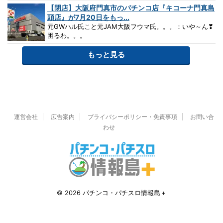
【閉店】大阪府門真市のパチンコ店『キコーナ門真島
頭店』が7月20日をもっ...
元GWハル氏こと元JAM大阪フウマ氏。。。：いや～ん❣
困るわ。。。
もっと見る
運営会社
広告案内
プライバシーポリシー・免責事項
お問い合
わせ
© 2026 パチンコ・パチスロ情報島＋