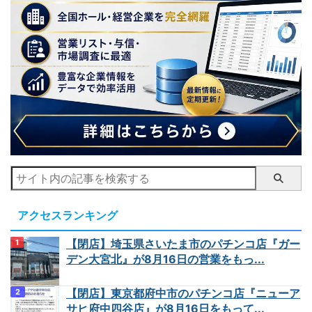
アクセスランキング
【閉店】埼玉県さいたま市のパチンコ店『ガー
デン大宮北』が8月16日の営業をもっ...
【閉店】東京都府中市のパチンコ店『ニューア
サヒ府中四谷店』が8月16日をもって...