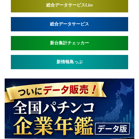
総合データサービスLite
総合データサービス
新台集計チェッカー
新情報島っぷ