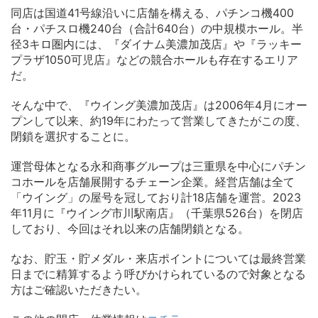
同店は国道41号線沿いに店舗を構える、パチンコ機400
台・パチスロ機240台（合計640台）の中規模ホール。半
径3キロ圏内には、『ダイナム美濃加茂店』や『ラッキー
プラザ1050可児店』などの競合ホールも存在するエリア
だ。
そんな中で、『ウイング美濃加茂店』は2006年4月にオー
プンして以来、約19年にわたって営業してきたがこの度、
閉鎖を選択することに。
運営母体となる永和商事グループは三重県を中心にパチン
コホールを店舗展開するチェーン企業。経営店舗は全て
「ウイング」の屋号を冠しており計18店舗を運営。2023
年11月に『ウイング市川駅南店』（千葉県526台）を閉店
しており、今回はそれ以来の店舗閉鎖となる。
なお、貯玉・貯メダル・来店ポイントについては最終営業
日までに精算するよう呼びかけられているので対象となる
方はご確認いただきたい。