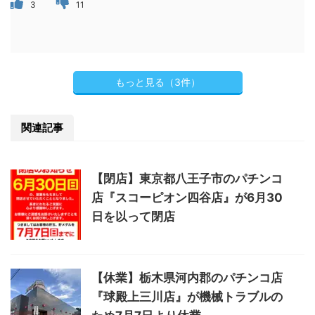
3
11
もっと見る（3件）
関連記事
【閉店】東京都八王子市のパチンコ
店『スコーピオン四谷店』が6月30
日を以って閉店
【休業】栃木県河内郡のパチンコ店
『球殿上三川店』が機械トラブルの