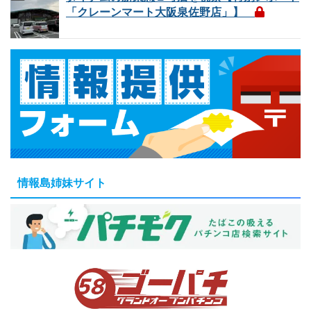
「クレーンマート大阪泉佐野店」】
情報島姉妹サイト