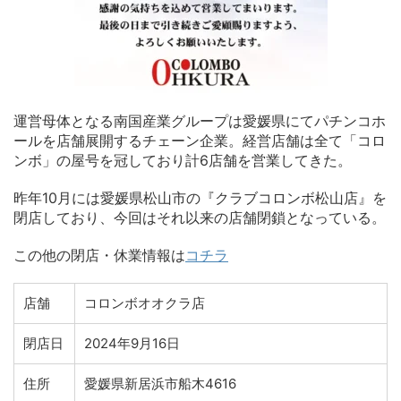
運営母体となる南国産業グループは愛媛県にてパチンコホ
ールを店舗展開するチェーン企業。経営店舗は全て「コロ
ンボ」の屋号を冠しており計6店舗を営業してきた。
昨年10月には愛媛県松山市の『クラブコロンボ松山店』を
閉店しており、今回はそれ以来の店舗閉鎖となっている。
この他の閉店・休業情報は
コチラ
店舗
コロンボオオクラ店
閉店日
2024年9月16日
住所
愛媛県新居浜市船木4616