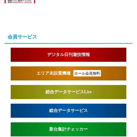
会員サービス
デジタル日刊遊技情報
エリア未設置機種
ホール会員無料
総合データサービスLite
総合データサービス
新台集計チェッカー