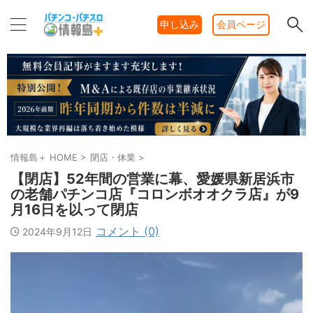
申し込み
会員ページ
情報島＋ HOME
>
閉店・休業
>
【閉店】52年間の営業に幕、愛媛県新居浜市
の老舗パチンコ店『コロンボオオクラ店』が9
月16日を以って閉店
コメント (0)
2024年9月12日