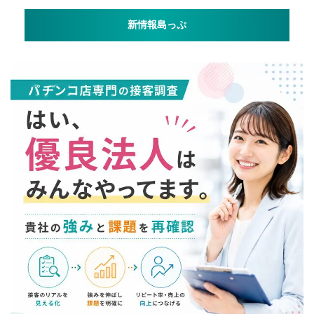
新情報島っぷ