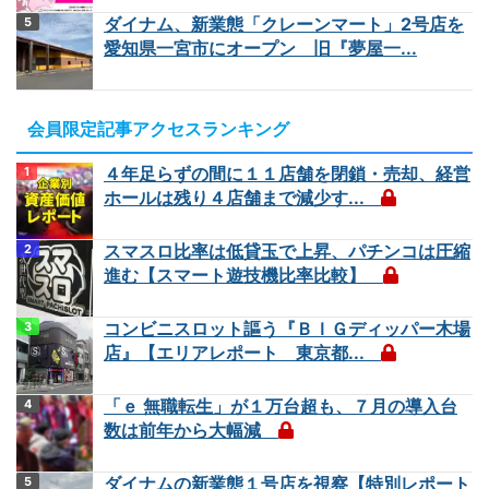
ダイナム、新業態「クレーンマート」2号店を
愛知県一宮市にオープン 旧『夢屋一...
会員限定記事アクセスランキング
４年足らずの間に１１店舗を閉鎖・売却、経営
ホールは残り４店舗まで減少す...
スマスロ比率は低貸玉で上昇、パチンコは圧縮
進む【スマート遊技機比率比較】
コンビニスロット謳う『ＢＩＧディッパー木場
店』【エリアレポート 東京都...
「ｅ 無職転生」が１万台超も、７月の導入台
数は前年から大幅減
ダイナムの新業態１号店を視察【特別レポート