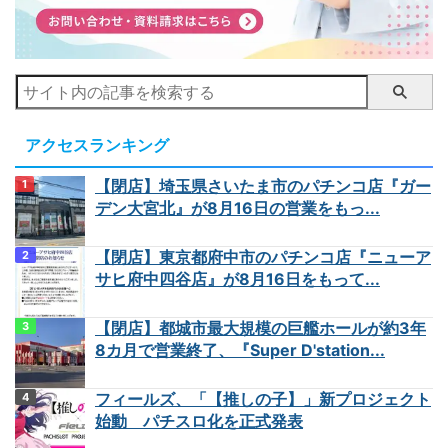
アクセスランキング
【閉店】埼玉県さいたま市のパチンコ店『ガー
デン大宮北』が8月16日の営業をもっ...
【閉店】東京都府中市のパチンコ店『ニューア
サヒ府中四谷店』が8月16日をもって...
【閉店】都城市最大規模の巨艦ホールが約3年
8カ月で営業終了、『Super D'station...
フィールズ、「【推しの子】」新プロジェクト
始動 パチスロ化を正式発表