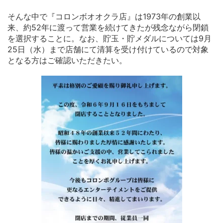
そんな中で『コロンボオオクラ店』は1973年の創業以
来、約52年に渡って営業を続けてきたが残念ながら閉鎖
を選択することに。なお、貯玉・貯メダルについては9月
25日（水）まで店舗にて清算を受け付けているので対象
となる方はご確認いただきたい。