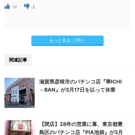
17
2
もっと見る（7件）
関連記事
滋賀県彦根市のパチンコ店『華ICHI
－BAN』が3月17日を以って休業
【閉店】28年の営業に幕、東京都豊
島区のパチンコ店『PIA池袋』が3月