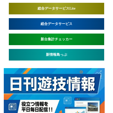
総合データサービスLite
総合データサービス
新台集計チェッカー
新情報島っぷ