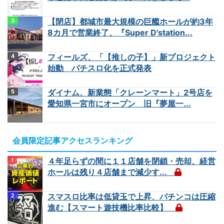
【閉店】都城市最大規模の巨艦ホールが約3年
8カ月で営業終了、『Super D'station...
フィールズ、「【推しの子】」新プロジェクト
始動 パチスロ化を正式発表
ダイナム、新業態「クレーンマート」2号店を
愛知県一宮市にオープン 旧『夢屋一...
会員限定記事アクセスランキング
４年足らずの間に１１店舗を閉鎖・売却、経営
ホールは残り４店舗まで減少す...
スマスロ比率は低貸玉で上昇、パチンコは圧縮
進む【スマート遊技機比率比較】