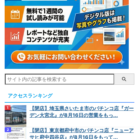
アクセスランキング
【閉店】埼玉県さいたま市のパチンコ店『ガー
デン大宮北』が8月16日の営業をもっ...
【閉店】東京都府中市のパチンコ店『ニューア
サヒ府中四谷店』が8月16日をもって...