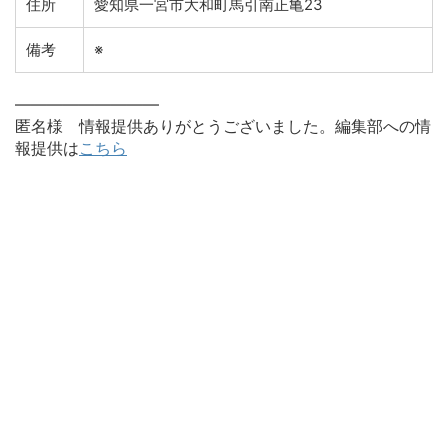
住所
愛知県一宮市大和町馬引南正亀23
備考
※
—————————
匿名様 情報提供ありがとうございました。編集部への情
報提供は
こちら