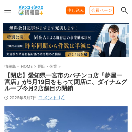
申し込み
会員ページ
情報島＋ HOME
>
閉店・休業
>
【閉店】愛知県一宮市のパチンコ店『夢屋一
宮店』が5月19日をもって閉店に、ダイナムグ
ループ今月2店舗目の閉鎖
コメント (7)
2026年5月7日