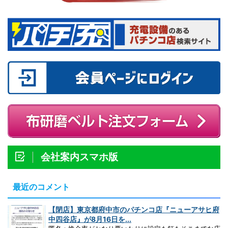
会社案内スマホ版
最近のコメント
【閉店】東京都府中市のパチンコ店『ニューアサヒ府
中四谷店』が8月16日を...