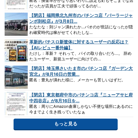
匿名：換金率がかなり悪いわりに設定も釘もそこまでな店
だったが店員が工夫で頑張ってるのが...
【閉店】福岡県北九州市のパチンコ店『パーラージャ
ンボ則松店』が3月8日...
たなたな：則ジャン潰れたか…パオのが世話になったが隠
れ確変時代は稼がせてくれたしな…
革新的パチスロ新筐体に対するユーザーの反応は？
【AIレビュー番外編】
たけし：革新？ それって、パイの取り合いだろ...。 辞め
たユーザー、新規ユーザーに向けての...
【閉店】埼玉県さいたま市のパチンコ店『ガーデン大
宮北』が8月16日の営業...
匿名：豊丸が潰れた様に、メーカーも苦しいはずだ。
【閉店】東京都府中市のパチンコ店『ニューアサヒ府
中四谷店』が8月16日を...
匿名：周りにAmazon倉庫しかない不便な場所にあるのに
今までよく生き残っていたなぁ
もっと見る