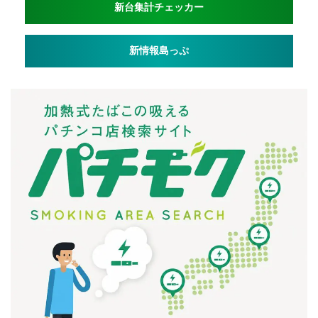
新台集計チェッカー
新情報島っぷ