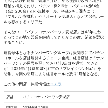
同店は名鉄西尾線「碧海古井駅」から徒歩で数分の場所に
店舗を構えており、パチンコ機216台・パチスロ機64台
（合計280台）の小規模ホール。半径5キロ圏内には、
『マルハン安城店』や『オーギヤ安城店』などの競合ホー
ルも存在するエリアだ。
そんな中、『パチンコナンバーワン安城店』は43年にわ
たってこの地で営業を継続してきたがこの度、閉鎖を選択
することに。
運営母体となるナンバーワングループは愛知県にてパチン
コホールを店舗展開するチェーン企業。経営店舗は「ナン
バーワン」の屋号を冠しており計3店舗を運営してきた
が、2021年には愛知県刈谷市の『プレイタウンNo.1』を
閉鎖。今回の閉店により経営ホールは残り1店舗となる。
この他の閉店・休業情報は
コチラ
店舗
パチンコナンバーワン安城店
閉店日
2025年6月29日