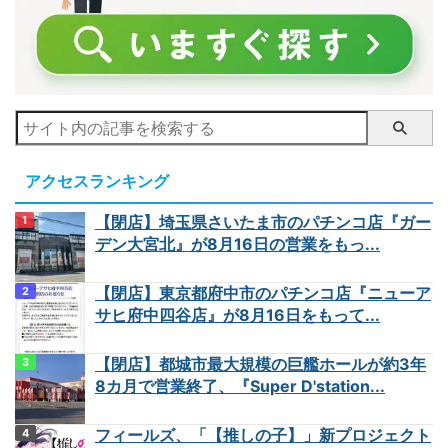
アクセスランキング
【閉店】埼玉県さいたま市のパチンコ店『ガー
デン大宮北』が8月16日の営業をもっ...
【閉店】東京都府中市のパチンコ店『ニューア
サヒ府中四谷店』が8月16日をもって...
【閉店】都城市最大規模の巨艦ホールが約3年
8カ月で営業終了、『Super D'station...
フィールズ、「【推しの子】」新プロジェクト