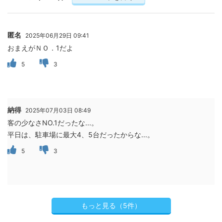
匿名
2025年06月29日 09:41
おまえがＮＯ．1だよ
5
3
納得
2025年07月03日 08:49
客の少なさNO.1だったな...。
平日は、駐車場に最大4、5台だったからな...。
5
3
もっと見る（5件）