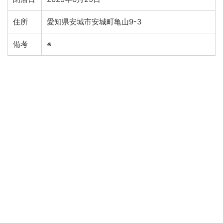
住所
愛知県安城市安城町亀山9-3
備考
※