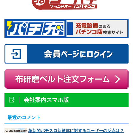
会社案内スマホ版
最近のコメント
革新的パチスロ新筐体に対するユーザーの反応は？