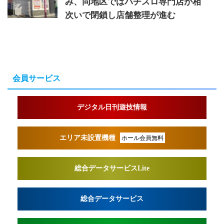
み、同地区ではパチスロ専門店が相
次いで閉鎖し店舗整理が進む
会員サービス
デジタル日刊遊技情報
エリア未設置機種
ホール会員無料
総合データサービスLite
総合データサービス