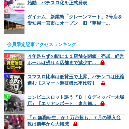
始動 パチスロ化を正式発表
ダイナム、新業態「クレーンマート」2号店を
愛知県一宮市にオープン 旧『夢屋一...
会員限定記事アクセスランキング
４年足らずの間に１１店舗を閉鎖・売却、経営
ホールは残り４店舗まで減少す...
スマスロ比率は低貸玉で上昇、パチンコは圧縮
進む【スマート遊技機比率比較】
コンビニスロット謳う『ＢＩＧディッパー木場
店』【エリアレポート 東京都...
「ｅ 無職転生」が１万台超も、７月の導入台
数は前年から大幅減