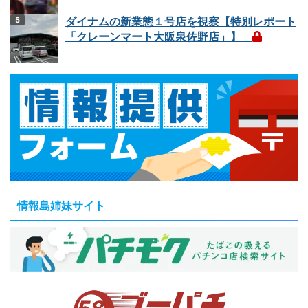
ダイナムの新業態１号店を視察【特別レポート
「クレーンマート大阪泉佐野店」】
情報島姉妹サイト