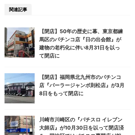
関連記事
【閉店】50年の歴史に幕、東京都練
馬区のパチンコ店『日の出会館』が
建物の老朽化に伴い8月31日を以っ
て閉店に
【閉店】福岡県北九州市のパチンコ
店『パーラージャンボ則松店』が3月
8日をもって閉店に
川崎市川崎区の『パチスロ イレブン
大師店』が10月30日を以って閉店済