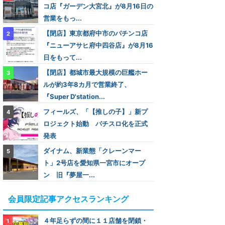
コ店『ガーデン大宮北』が8月16日の
営業をもっ...
【閉店】東京都府中市のパチンコ店
『ニューアサヒ府中四谷店』が8月16
日をもって...
【閉店】都城市最大規模の巨艦ホー
ルが約3年8カ月で営業終了、
『Super D'station...
フィールズ、「【推しの子】」新プ
ロジェクト始動 パチスロ化を正式
発表
ダイナム、新業態「クレーンマー
ト」2号店を愛知県一宮市にオープ
ン 旧『夢屋一...
会員限定記事アクセスランキング
４年足らずの間に１１店舗を閉鎖・