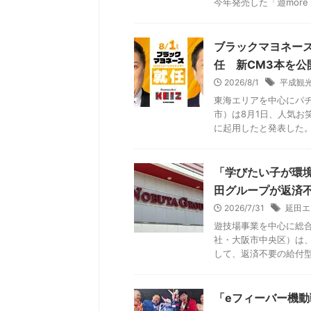
今年発売した「遊more .
ブラックマヨネー
任 新CM3本を公
2026/8/1
平成観
東海エリアを中心にパ
市）は8月1日、人気お
に起用したと発表した。 
「学びたい子が環
田グループが返済
2026/7/31
延田エ
遊技場事業を中心に総
社・大阪市中央区）は、
して、返済不要の給付型奨
「eフィーバー機動