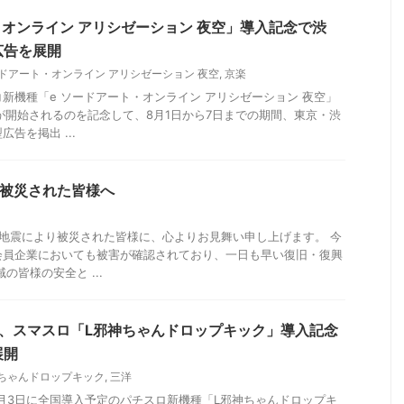
・オンライン アリシゼーション 夜空」導入記念で渋
広告を展開
ードアート・オンライン アリシゼーション 夜空
,
京楽
新機種「e ソードアート・オンライン アリシゼーション 夜空」
が開始されるのを記念して、8月1日から7日までの期間、東京・渋
告を掲出 ...
で被災された皆様へ
地震により被災された皆様に、心よりお見舞い申し上げます。 今
会員企業においても被害が確認されており、一日も早い復旧・復興
の皆様の安全と ...
動、スマスロ「L邪神ちゃんドロップキック」導入記念
展開
ちゃんドロップキック
,
三洋
8月3日に全国導入予定のパチスロ新機種「L邪神ちゃんドロップキ