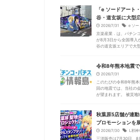
「e ソードアート
谷・道玄坂に大型
2026/7/31
e ソ
京楽産業．は、パチンコ
が8月3日から全国導入
谷の道玄坂エリアで大型広
令和8年熊本地震
2026/7/31
このたびの令和8年熊本
回の地震では、当社の
が望まれます。 被災地域
秋葉原5店舗が連
プロモーションを
2026/7/30
L邪神
三洋販売は7月30日、