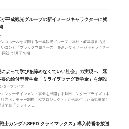
..
ズが平成観光グループの新イメージキャラクターに就
開
光
チンコホールを展開する平成観光グループ（本社・岐阜県多治見
笑いコンビ「ブラックマヨネーズ」を新たなイメージキャラクター
同社は7月下旬頃 ...
境によって学びを諦めなくていい社会」の実現へ 延
不要の給付型奨学金「ミライヲツナグ奨学金」を創設
ンタープライズ
合エンターテインメント事業を展開する延田エンタープライズ（本
社内ベンチャー制度「ICプロジェクト」から誕生した新規事業と
学金「ミライヲ ...
戦士ガンダムSEED クライマックス」導入特番を放送