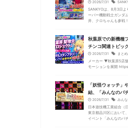
2026/7/31
SANK
SANKYOは、8月3
ーバー機動戦士ガンダム
井、クロちゃんも参戦！新
秋葉原での新機種プ
チンコ関連トピック
2026/7/31
まとめ
メーカー ▼秋葉原5店
モーションを展開 https:/
「妖怪ウォッチ」や
結、「みんなのパチ
2026/7/31
みんな
日本遊技機工業組合（日
東京都品川区において、
イベント「みんなのパチン