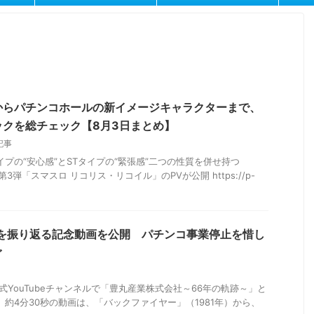
からパチンコホールの新イメージキャラクターまで、
ックを総チェック【8月3日まとめ】
記事
イプの“安心感”とSTタイプの“緊張感”二つの性質を併せ持つ
第3弾「スマスロ リコリス・リコイル」のPVが公開 https://p-
史を振り返る記念動画を公開 パチンコ事業停止を惜し
ぐ
式YouTubeチャンネルで「豊丸産業株式会社～66年の軌跡～」と
 約4分30秒の動画は、「バックファイヤー」（1981年）から、