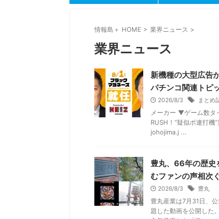
情報島＋ HOME
>
業界ニュース
>
業界ニュース
新機種の大型広告
パチンコ関連トピ
2026/8/3
まとめ
メーカー ▼ゲーム数タ
RUSH！“疑似ボ連打機”
johojima.j ...
豊丸、66年の歴
むファンの声相次
2026/8/3
豊丸
豊丸産業は7月31日、公
題した動画を公開した。