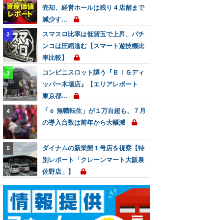
売却、経営ホールは残り４店舗まで
減少す...
スマスロ比率は低貸玉で上昇、パチ
ンコは圧縮進む【スマート遊技機比
率比較】
コンビニスロット謳う『ＢＩＧディ
ッパー木場店』【エリアレポート
東京都...
「ｅ 無職転生」が１万台超も、７月
の導入台数は前年から大幅減
ダイナムの新業態１号店を視察【特
別レポート「クレーンマート大阪泉
佐野店」】