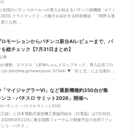
YO
日より全国のパチンコホールへの導入が始まるパチンコ新機種「eフィ
SEED クライマックス」の魅力を紹介する特別番組「『岡野＆酒
たな戦 ...
ロモーションからパチンコ新台AIレビューまで、パ
を総チェック【7月31日まとめ】
記事
舗が連動、スマスロ「L邪神ちゃんドロップキック」導入記念プロ
/p-johojima.jp/news/post-37344/ ▼「釘と玉」による面白 ...
「マイジャグラーⅥ」など最新機種約350台が集
ンコ・パチスロ サミット2026」開催へ
のパチンコ・パチスロ サミット2026
工組）と日本電動式遊技機工業協同組合（日電協）は7月30日、
2026年9月22日に東京国際フォーラムで開催予定の合同ファン
コ・パチス ...