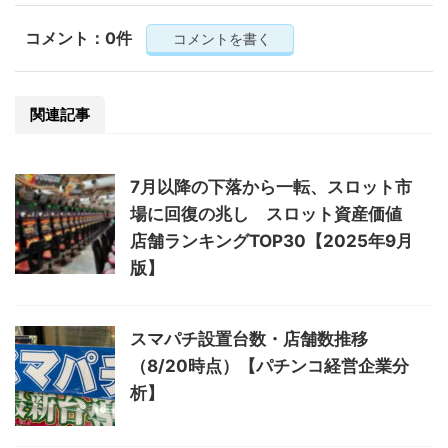
コメント：0件
コメントを書く
関連記事
7月以降の下落から一転、スロット市
場に回復の兆し スロット資産価値
店舗ランキングTOP30【2025年9月
版】
スマパチ設置台数・店舗数推移
（8/20時点）【パチンコ経営企業分
析】