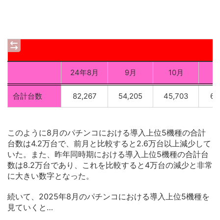
24年8月
9月
10月
1
合計台数
82,267
54,205
45,703
61
このように8月のパチンコにおける導入上位5機種の合計
台数は4.2万台で、前月と比較すると2.6万台以上減少して
いた。また、昨年同時期における導入上位5機種の合計台
数は8.2万台であり、これを比較すると4万台の減少と非常
に大きい数字となった。
続いて、2025年8月のパチンコにおける導入上位5機種を
見ていくと…