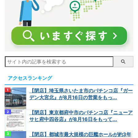
アクセスランキング
【閉店】埼玉県さいたま市のパチンコ店『ガー
デン大宮北』が8月16日の営業をもっ...
【閉店】東京都府中市のパチンコ店『ニューア
サヒ府中四谷店』が8月16日をもって...
【閉店】都城市最大規模の巨艦ホールが約3年