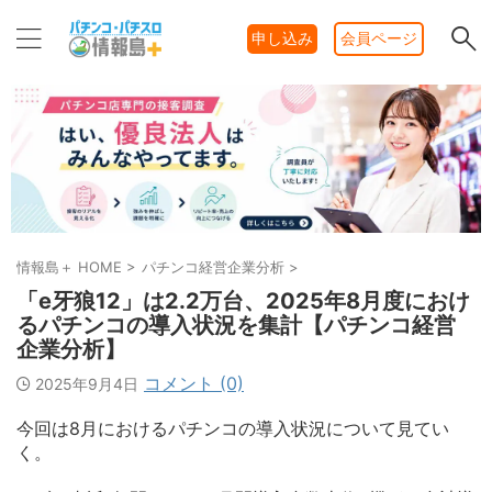
申し込み
会員ページ
情報島＋ HOME
>
パチンコ経営企業分析
>
「e牙狼12」は2.2万台、2025年8月度におけ
るパチンコの導入状況を集計【パチンコ経営
企業分析】
コメント (0)
2025年9月4日
今回は8月におけるパチンコの導入状況について見てい
く。