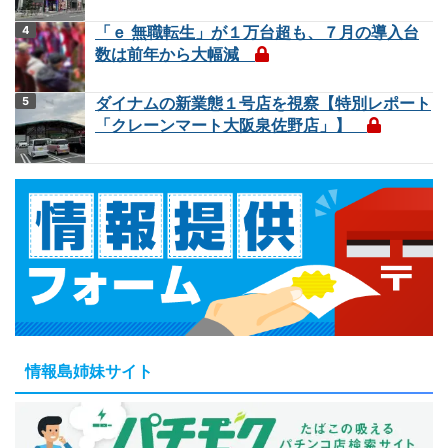
「ｅ 無職転生」が１万台超も、７月の導入台
数は前年から大幅減
ダイナムの新業態１号店を視察【特別レポート
「クレーンマート大阪泉佐野店」】
情報島姉妹サイト