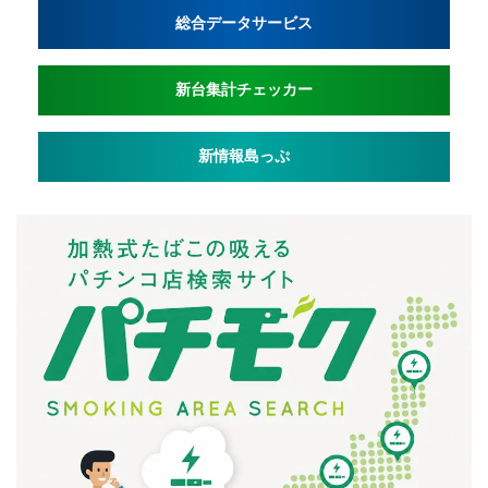
総合データサービス
新台集計チェッカー
新情報島っぷ