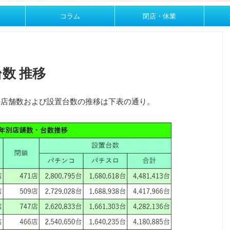
コラム
閉店・休業
数 推移
の店舗数および設置台数の推移は下表の通り。