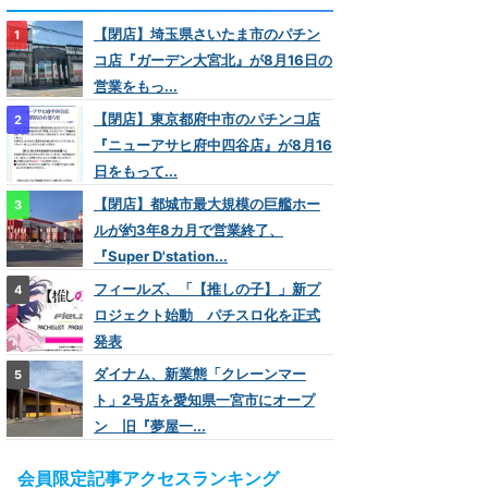
【閉店】埼玉県さいたま市のパチン
コ店『ガーデン大宮北』が8月16日の
営業をもっ...
【閉店】東京都府中市のパチンコ店
『ニューアサヒ府中四谷店』が8月16
日をもって...
【閉店】都城市最大規模の巨艦ホー
ルが約3年8カ月で営業終了、
『Super D'station...
フィールズ、「【推しの子】」新プ
ロジェクト始動 パチスロ化を正式
発表
ダイナム、新業態「クレーンマー
ト」2号店を愛知県一宮市にオープ
ン 旧『夢屋一...
会員限定記事アクセスランキング