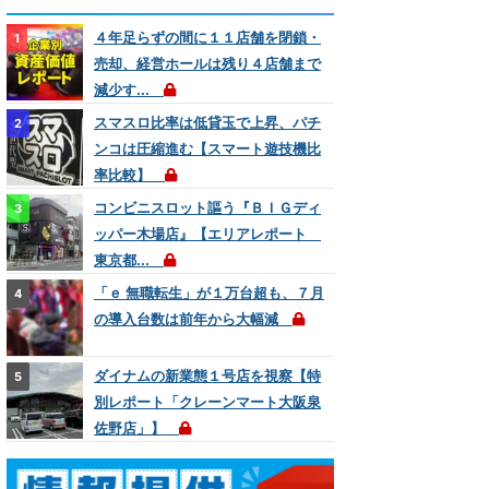
４年足らずの間に１１店舗を閉鎖・
売却、経営ホールは残り４店舗まで
減少す...
スマスロ比率は低貸玉で上昇、パチ
ンコは圧縮進む【スマート遊技機比
率比較】
コンビニスロット謳う『ＢＩＧディ
ッパー木場店』【エリアレポート
東京都...
「ｅ 無職転生」が１万台超も、７月
の導入台数は前年から大幅減
ダイナムの新業態１号店を視察【特
別レポート「クレーンマート大阪泉
佐野店」】