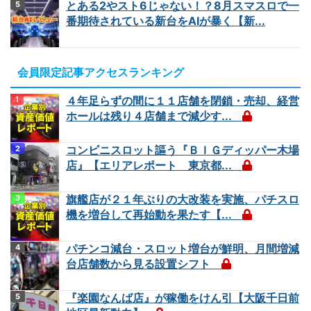
とある2やスト6じゃない！？8月スマスロで一
番期待されている新台をAIが暴く【新...
会員限定記事アクセスランキング
４年足らずの間に１１店舗を閉鎖・売却、経営
ホールは残り４店舗まで減少す...
コンビニスロット謳う『ＢＩＧディッパー木場
店』【エリアレポート 東京都...
旗艦店が２１年ぶりの大改装を実施、パチスロ
機を増台して再始動を果たす【...
パチンコ減台・スロット増台が鮮明、月間増減
台店舗数から見る設置シフト
『楽園なんば店』が稼働をけん引【大阪千日前