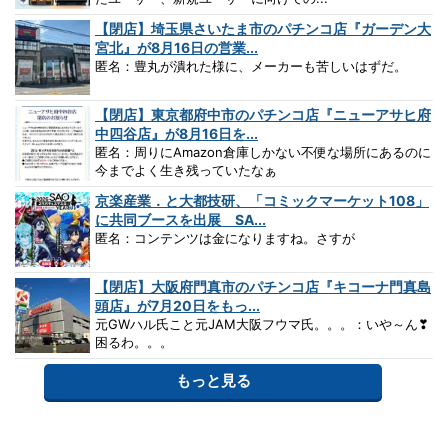
【閉店】埼玉県さいたま市のパチンコ店『ガーデン大
宮北』が8月16日の営業...
匿名：豊丸が潰れた様に、メーカーも苦しいはずだ。
【閉店】東京都府中市のパチンコ店『ニューアサヒ府
中四谷店』が8月16日を...
匿名：周りにAmazon倉庫しかない不便な場所にあるのに
今までよく生き残っていたなぁ
京楽産業．と大都技研、「コミックマーケット108」
に共同ブースを出展 SA...
匿名：コンテンツは金になりますね。さすが
【閉店】大阪府門真市のパチンコ店『キコーナ門真島
頭店』が7月20日をもっ...
元GWハル氏こと元JAM大阪フウマ氏。。。：いや～ん❣
困るわ。。。
もっと見る