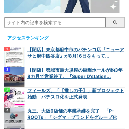
アクセスランキング
【閉店】東京都府中市のパチンコ店『ニューア
サヒ府中四谷店』が8月16日をもって...
【閉店】都城市最大規模の巨艦ホールが約3年
8カ月で営業終了、『Super D'station...
フィールズ、「【推しの子】」新プロジェクト
始動 パチスロ化を正式発表
丸三、大阪6店舗の事業承継を完了 「P-
ROOTs」「シグマ」ブランドをグループ化