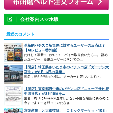
会社案内スマホ版
最近のコメント
革新的パチスロ新筐体に対するユーザーの反応は？
【AIレビュー番外編】
たけし：革新？ それって、パイの取り合いだろ...。 辞め
たユーザー、新規ユーザーに向けての...
【閉店】埼玉県さいたま市のパチンコ店『ガーデン大
宮北』が8月16日の営業...
匿名：豊丸が潰れた様に、メーカーも苦しいはずだ。
【閉店】東京都府中市のパチンコ店『ニューアサヒ府
中四谷店』が8月16日を...
匿名：周りにAmazon倉庫しかない不便な場所にあるのに
今までよく生き残っていたなぁ
京楽産業．と大都技研、「コミックマーケット108」