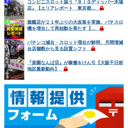
コンビニスロット謳う『ＢＩＧディッパー木場
店』【エリアレポート 東京都...
旗艦店が２１年ぶりの大改装を実施、パチスロ
機を増台して再始動を果たす【...
パチンコ減台・スロット増台が鮮明、月間増減
台店舗数から見る設置シフト
『楽園なんば店』が稼働をけん引【大阪千日前
地区最新動向】