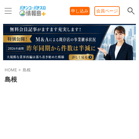
申し込み
会員ページ
HOME
>
島根
島根