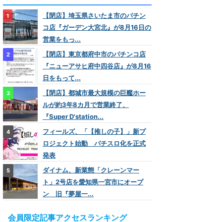
【閉店】埼玉県さいたま市のパチン
コ店『ガーデン大宮北』が8月16日の
営業をもっ...
【閉店】東京都府中市のパチンコ店
『ニューアサヒ府中四谷店』が8月16
日をもって...
【閉店】都城市最大規模の巨艦ホー
ルが約3年8カ月で営業終了、
『Super D'station...
フィールズ、「【推しの子】」新プ
ロジェクト始動 パチスロ化を正式
発表
ダイナム、新業態「クレーンマー
ト」2号店を愛知県一宮市にオープ
ン 旧『夢屋一...
会員限定記事アクセスランキング