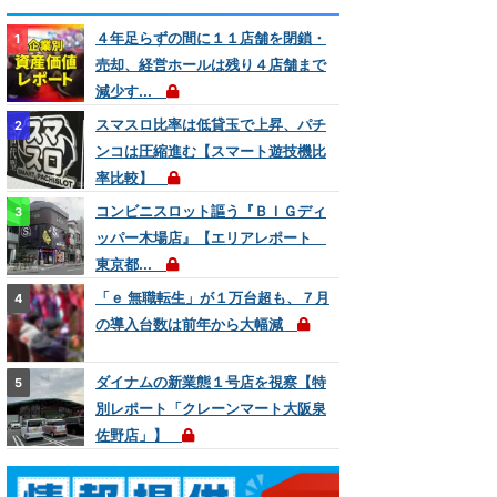
４年足らずの間に１１店舗を閉鎖・
売却、経営ホールは残り４店舗まで
減少す...
スマスロ比率は低貸玉で上昇、パチ
ンコは圧縮進む【スマート遊技機比
率比較】
コンビニスロット謳う『ＢＩＧディ
ッパー木場店』【エリアレポート
東京都...
「ｅ 無職転生」が１万台超も、７月
の導入台数は前年から大幅減
ダイナムの新業態１号店を視察【特
別レポート「クレーンマート大阪泉
佐野店」】