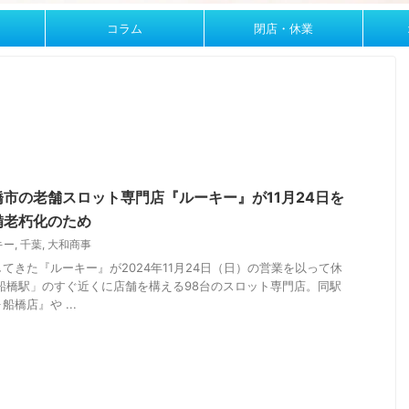
コラム
閉店・休業
市の老舗スロット専門店『ルーキー』が11月24日を
備老朽化のため
キー
,
千葉
,
大和商事
てきた『ルーキー』が2024年11月24日（日）の営業を以って休
船橋駅」のすぐ近くに店舗を構える98台のスロット専門店。同駅
橋店』や ...