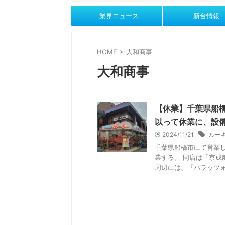
業界ニュース
新台情報
HOME
>
大和商事
大和商事
【休業】千葉県船橋
以って休業に、設
2024/11/21
ルー
千葉県船橋市にて営業し
業する。 同店は「京成
周辺には、『パラッツォ船