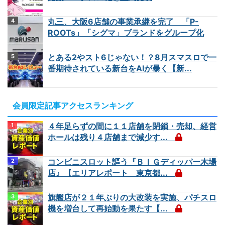
丸三、大阪6店舗の事業承継を完了 「P-
ROOTs」「シグマ」ブランドをグループ化
とある2やスト6じゃない！？8月スマスロで一
番期待されている新台をAIが暴く【新...
会員限定記事アクセスランキング
４年足らずの間に１１店舗を閉鎖・売却、経営
ホールは残り４店舗まで減少す...
コンビニスロット謳う『ＢＩＧディッパー木場
店』【エリアレポート 東京都...
旗艦店が２１年ぶりの大改装を実施、パチスロ
機を増台して再始動を果たす【...