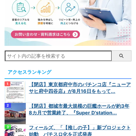
アクセスランキング
【閉店】東京都府中市のパチンコ店『ニューア
サヒ府中四谷店』が8月16日をもって...
【閉店】都城市最大規模の巨艦ホールが約3年
8カ月で営業終了、『Super D'station...
フィールズ、「【推しの子】」新プロジェクト
始動 パチスロ化を正式発表