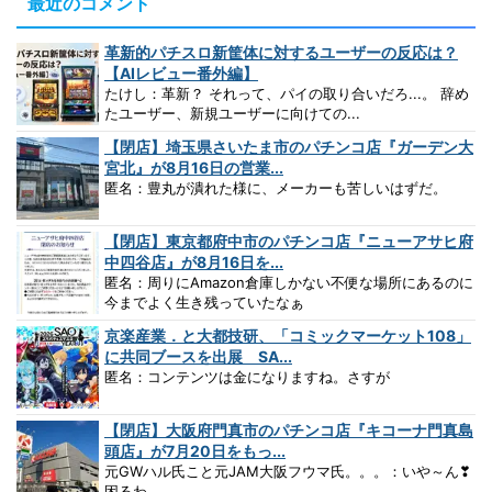
最近のコメント
革新的パチスロ新筐体に対するユーザーの反応は？
【AIレビュー番外編】
たけし：革新？ それって、パイの取り合いだろ...。 辞め
たユーザー、新規ユーザーに向けての...
【閉店】埼玉県さいたま市のパチンコ店『ガーデン大
宮北』が8月16日の営業...
匿名：豊丸が潰れた様に、メーカーも苦しいはずだ。
【閉店】東京都府中市のパチンコ店『ニューアサヒ府
中四谷店』が8月16日を...
匿名：周りにAmazon倉庫しかない不便な場所にあるのに
今までよく生き残っていたなぁ
京楽産業．と大都技研、「コミックマーケット108」
に共同ブースを出展 SA...
匿名：コンテンツは金になりますね。さすが
【閉店】大阪府門真市のパチンコ店『キコーナ門真島
頭店』が7月20日をもっ...
元GWハル氏こと元JAM大阪フウマ氏。。。：いや～ん❣
困るわ。。。