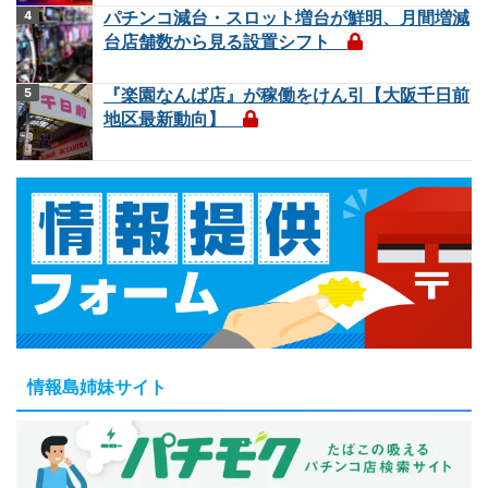
パチンコ減台・スロット増台が鮮明、月間増減
台店舗数から見る設置シフト
『楽園なんば店』が稼働をけん引【大阪千日前
地区最新動向】
情報島姉妹サイト