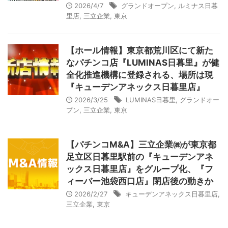
2026/4/7
グランドオープン
,
ルミナス日暮
里店
,
三立企業
,
東京
【ホール情報】東京都荒川区にて新た
なパチンコ店『LUMINAS日暮里』が健
全化推進機構に登録される、場所は現
『キューデンアネックス日暮里店』
2026/3/25
LUMINAS日暮里
,
グランドオー
プン
,
三立企業
,
東京
【パチンコM&A】三立企業㈱が東京都
足立区日暮里駅前の『キューデンアネ
ックス日暮里店』をグループ化、『フ
ィーバー池袋西口店』閉店後の動きか
2026/2/27
キューデンアネックス日暮里店
,
三立企業
,
東京