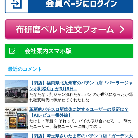
会社案内スマホ版
最近のコメント
【閉店】福岡県北九州市のパチンコ店『パーラージャ
ンボ則松店』が3月8日...
たなたな：則ジャン潰れたか…パオのが世話になったが隠
れ確変時代は稼がせてくれたしな…
革新的パチスロ新筐体に対するユーザーの反応は？
【AIレビュー番外編】
たけし：革新？ それって、パイの取り合いだろ...。 辞め
たユーザー、新規ユーザーに向けての...
【閉店】埼玉県さいたま市のパチンコ店『ガーデン大