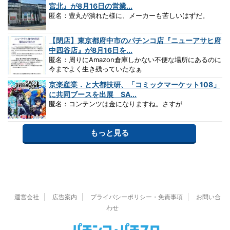
宮北』が8月16日の営業...
匿名：豊丸が潰れた様に、メーカーも苦しいはずだ。
【閉店】東京都府中市のパチンコ店『ニューアサヒ府
中四谷店』が8月16日を...
匿名：周りにAmazon倉庫しかない不便な場所にあるのに
今までよく生き残っていたなぁ
京楽産業．と大都技研、「コミックマーケット108」
に共同ブースを出展 SA...
匿名：コンテンツは金になりますね。さすが
もっと見る
運営会社
広告案内
プライバシーポリシー・免責事項
お問い合
わせ