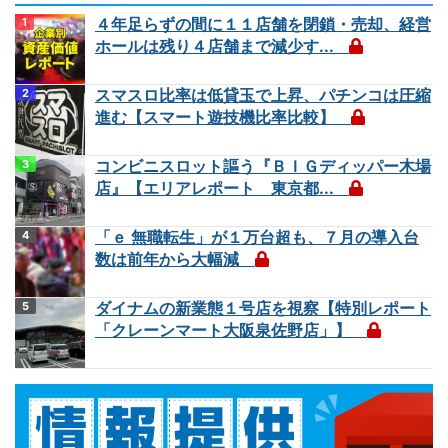
４年足らずの間に１１店舗を閉鎖・売却、経営
ホールは残り４店舗まで減少す...
スマスロ比率は低貸玉で上昇、パチンコは圧縮
進む【スマート遊技機比率比較】
コンビニスロット謳う『ＢＩＧディッパー木場
店』【エリアレポート 東京都...
「ｅ 無職転生」が１万台超も、７月の導入台
数は前年から大幅減
ダイナムの新業態１号店を視察【特別レポート
「クレーンマート大阪泉佐野店」】