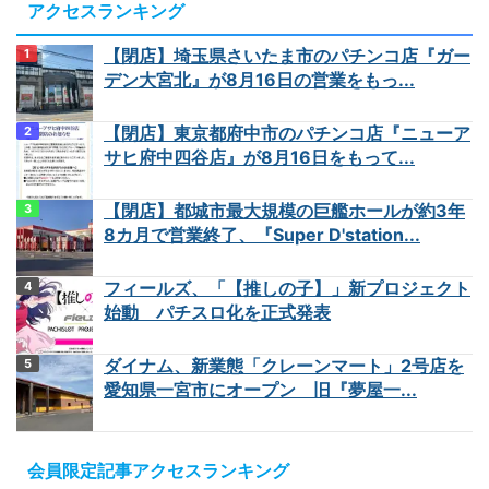
アクセスランキング
【閉店】埼玉県さいたま市のパチンコ店『ガー
デン大宮北』が8月16日の営業をもっ...
【閉店】東京都府中市のパチンコ店『ニューア
サヒ府中四谷店』が8月16日をもって...
【閉店】都城市最大規模の巨艦ホールが約3年
8カ月で営業終了、『Super D'station...
フィールズ、「【推しの子】」新プロジェクト
始動 パチスロ化を正式発表
ダイナム、新業態「クレーンマート」2号店を
愛知県一宮市にオープン 旧『夢屋一...
会員限定記事アクセスランキング