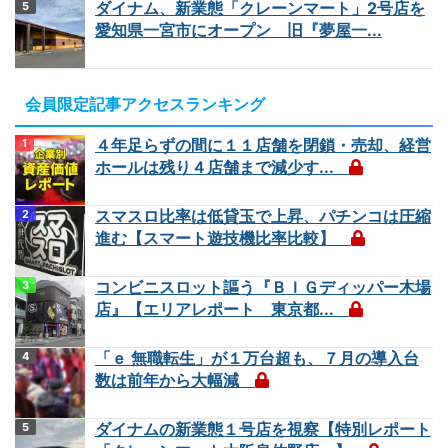
ダイナム、新業態「クレーンマート」2号店を
愛知県一宮市にオープン 旧『夢屋一...
会員限定記事アクセスランキング
４年足らずの間に１１店舗を閉鎖・売却、経営
ホールは残り４店舗まで減少す...
スマスロ比率は低貸玉で上昇、パチンコは圧縮
進む【スマート遊技機比率比較】
コンビニスロット謳う『ＢＩＧディッパー木場
店』【エリアレポート 東京都...
「ｅ 無職転生」が１万台超も、７月の導入台
数は前年から大幅減
ダイナムの新業態１号店を視察【特別レポート