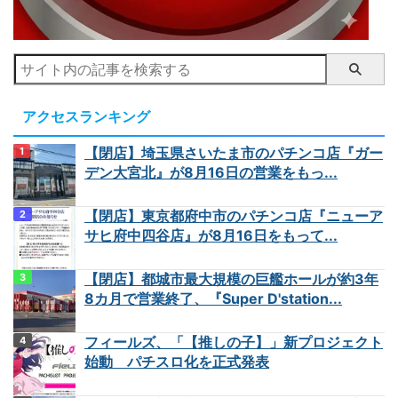
アクセスランキング
【閉店】埼玉県さいたま市のパチンコ店『ガー
デン大宮北』が8月16日の営業をもっ...
【閉店】東京都府中市のパチンコ店『ニューア
サヒ府中四谷店』が8月16日をもって...
【閉店】都城市最大規模の巨艦ホールが約3年
8カ月で営業終了、『Super D'station...
フィールズ、「【推しの子】」新プロジェクト
始動 パチスロ化を正式発表