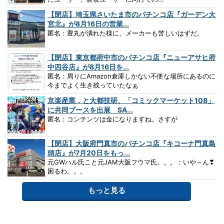
【閉店】埼玉県さいたま市のパチンコ店『ガーデン大
宮北』が8月16日の営業...
匿名：豊丸が潰れた様に、メーカーも苦しいはずだ。
【閉店】東京都府中市のパチンコ店『ニューアサヒ府
中四谷店』が8月16日を...
匿名：周りにAmazon倉庫しかない不便な場所にあるのに
今までよく生き残っていたなぁ
京楽産業．と大都技研、「コミックマーケット108」
に共同ブースを出展 SA...
匿名：コンテンツは金になりますね。さすが
【閉店】大阪府門真市のパチンコ店『キコーナ門真島
頭店』が7月20日をもっ...
元GWハル氏こと元JAM大阪フウマ氏。。。：いや～ん❣
困るわ。。。
もっと見る